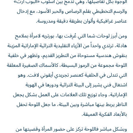
الوجوه بكل تفاصيلها، وهي تدمج بين أسلوب «البوب آرت»
والرسم التخطيطي بقلم الرصاص والحبر الأسود، مع إدخال
عناصر غرافيكية وألوان بطريقة دقيقة ومدروسة.
ومن أبرز لوحات شما التي عُرِفت بها، بورتريه لامرأة بملامح
هادئة، ترتدي واحداً من الأزياء التقليدية التراثية الإماراتية المزينة
بنقوش هندسية مستوحاة من التطريز القديم، وتظهر في خلفية
اللوحة مجموعة من الرموز البسيطة، كالأسماك الصغيرة المعلقة
التي تتدلى في الخلفية كعنصر تجريدي أيقوني لافت. وهو
اشتغال فني يشير إلى البيئة التراثية ودورها في الهوية
الإماراتية، وجاء توزيع تلك العلامات على العمل بشكل يجعل
الناظر يربط بينها مباشرة وبين البيئة، ما جعل اللوحة تحفل
بالأبعاد الفكرية العميقة.
وبشكل مباشر فاللوحة تركز على حضور المرأة وقضيتها من