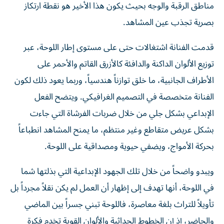
مناطق الرقبة والوجه بحيث يكون هذا الأخير هو نقطة ارتكاز
بصرية تجذب عين المشاهد.
قدمت الفنانة اشتغالات حتى على مستوى إطار اللوحة، عبر
توزيع الألوان الداكنة والدافئة كالأزرق القاتم والأحمر على
الأطراف الجانبية، ما خلق توازناً هندسياً، وربما يعود ذلك لكون
الفنانة متخصصة في التصميم الغرافيكي. ويتضح الفعل
الإبداعي بشكل جلي من خلال ضربات الفرشاة التي جاءت
بشكل عريض متقاطع وغير منتظم، ما يمنح المشاهد انطباعاً
بحركة الأمواج، ويضفي حيوية ومصداقية على اللوحة.
ويبدو واضحاً من خلال تلك الجهود الإبداعية التي بذلتها شما
في اللوحة، أنها تهدف إلى إظهار أن العمل لم يكن نقلاً مجرداً بل
تأويلاً للتراث بلغة معاصرة، فاللوحة تبني جسراً بين الماضي
والحاضر، إذ إن الخطوط الحداثية والألوان القوية تخدم فكرة