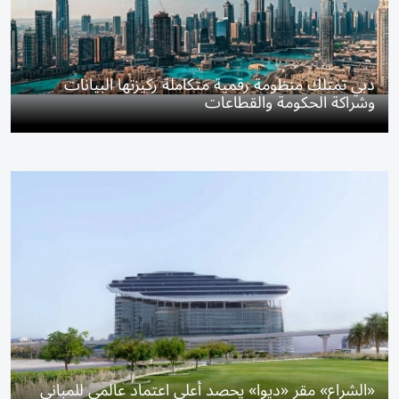
دبي تمتلك منظومة رقمية متكاملة ركيزتها البيانات
وشراكة الحكومة والقطاعات
«الشراع» مقر «ديوا» يحصد أعلى اعتماد عالمي للمباني