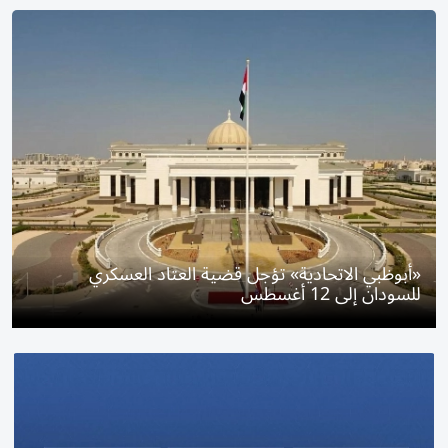
«أبوظبي الاتحادية» تؤجل قضية العتاد العسكري
للسودان إلى 12 أغسطس