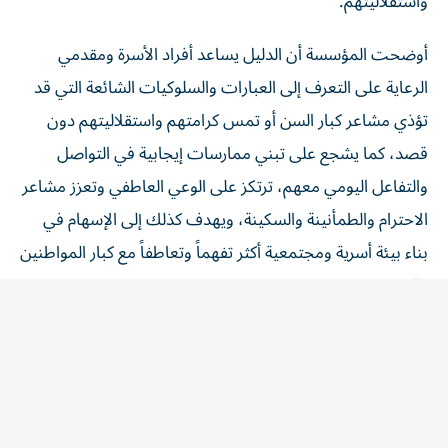
أوضحت المؤسسة أن الدليل يساعد أفراد الأسرة ومقدمي
الرعاية على التعرف إلى العبارات والسلوكيات الشائعة التي قد
تؤذي مشاعر كبار السن أو تمس كرامتهم واستقلاليتهم دون
قصد، كما يشجع على تبني ممارسات إيجابية في التواصل
والتفاعل اليومي معهم، ترتكز على الوعي العاطفي وتعزز مشاعر
الاحترام والطمأنينة والسكينة، ويهدف كذلك إلى الإسهام في
بناء بيئة أسرية ومجتمعية أكثر تفهماً وتعاطفاً مع كبار المواطنين
والمقيمين.
وأكدت أن بعض السلوكيات البسيطة قد تؤثر بشكل مباشر في
جودة الحياة الاجتماعية والنفسية لكبار السن، إذ قد تؤدي على
المدى القصير إلى شعورهم بأن من حولهم يتجاهلون مشاعرهم
واحتياجاتهم أو لا يدركونها، ما يسبب الإحساس بالتهميش
والإهمال العاطفي، إضافة إلى شعورهم بعدم التقدير، والوحدة