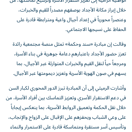
الوطنية الرامية إلى تعزيز استقرار الأسرة وترسيخ تماسكها، من
خلال إبراز مكانة الأجداد بوصفهم مصدراً للقيم والخبرات،
وعنصراً محورياً في إعداد أجيال واعية ومترابطة قادرة على
الحفاظ على نسيجها الاجتماعي.
وقالت إن مبادرة «سند وحكمة» تمثل منصة مجتمعية رائدة
تعزز حضور الأجداد باعتبارهم دعامة جوهرية في بناء الأسرة،
ومرجعاً حياً لنقل القيم والخبرات المتوارثة عبر الأجيال، بما
يسهم في صون الهوية الأسرية وتعزيز ديمومتها عبر الأجيال.
وأشارت الرميثي إلى أن المبادرة تبرز الدور المحوري لكبار السن
في دعم الاستقرار الأسري وتعزيز التماسك بين أفراد الأسرة، من
خلال نقل الحكمة وتعميق الروابط الأسرية، بما ينعكس إيجاباً
على وعي الشباب ويحفزهم على الإقبال على الزواج والإنجاب،
وتأسيس أسر مستقرة ومتماسكة قادرة على الاستمرار والنماء