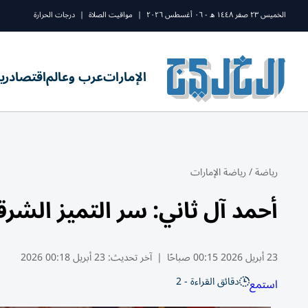
الخميس ٢٣ صفر ١٤٤٨ ه - ٠٦ أغسطس ٢٠٢٦
|
مواقيت الصلاة
|
درجات الحرارة
الإمارات
عرب وعالم
اقتصاد
ري
رياضة
/
رياضة الإمارات
أحمد آل ثاني: سر التميز الشرق
23 أبريل 2026 00:15 صباحًا
|
آخر تحديث:
23 أبريل 00:18 2026
دقائق القراءة - 2
استمع