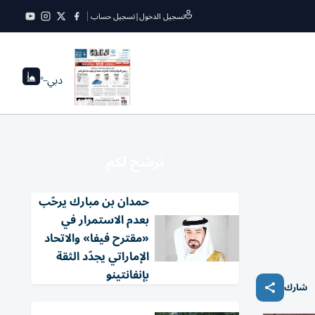
تسجيل الدخول
|
تسجيل حساب
دبي
--°
نرشح لكم
حمدان بن مبارك يرحّب
بعدم الاستمرار في
«مقترح فيفا» والاتحاد
الإماراتي يجدّد الثقة
بإنفانتينو
شارك