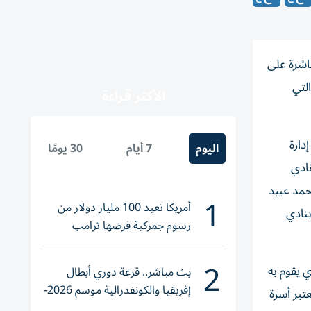
ُوج ملكاً لدوري الرجال للموسم الرياضي 2025-2026، للمرة العاشرة على
نتيجة 31-17، في المباراة التي
الأكثر قراءة
دارة
اليوم
7 أيام
30 يومًا
ادي
حمد عبيد
1
أمريكا تعيد 100 مليار دولار من
نادي
رسوم جمركية فرضها ترامب
2
ي يقوم به
بث مباشر.. قرعة دوري أبطال
إفريقيا والكونفدرالية موسم 2026-
تبر أسرة
2027