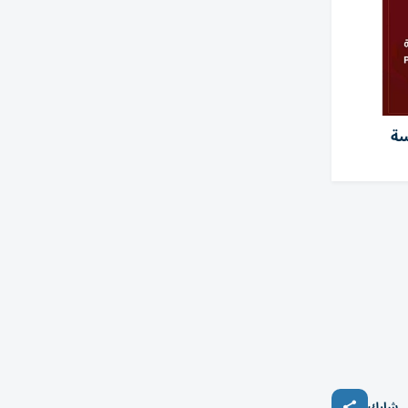
سة
شارك