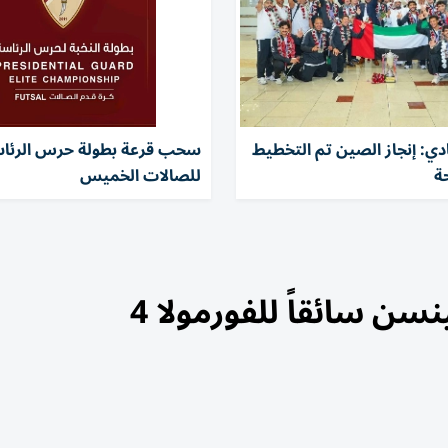
دي: إنجاز الصين تم التخطيط
سحب قرعة بطولة حرس الرئا
ة
للصالات الخميس
سن سائقاً للفورمولا 4