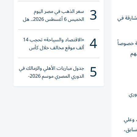
3
سعر الذهب في مصر اليوم
لشارقة في
الخميس 6 أغسطس 2026.. هل
تنوي الشراء؟
4
«الاقتصاد والسياحة» تحجب 14
ة خصوصاً
ألف موقع مخالف خلال كأس
هم
العالم 2026
5
جدول مباريات الأهلي والزمالك في
الدوري المصري موسم 2026-
2027
وري
 شهدت مراسم التتويج، تكريم عبدالله محمد أحمد، أول قائد (كابتن) لفريق رجال الشارقة، في الموسم الرياضي 1976-1977، وعلي
لسابق،