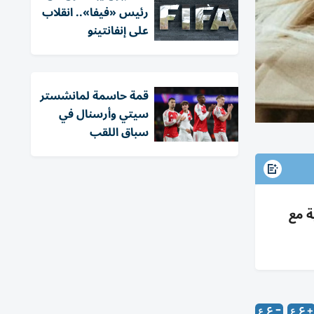
رئيس «فيفا».. انقلاب
على إنفانتينو
قمة حاسمة لمانشستر
سيتي وأرسنال في
سباق اللقب
 ذهبية مع