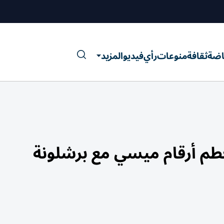
اضة
ثقافة
منوعات
رأي
فيديو
المزيد
حطم أرقام ميسي مع برشلونة