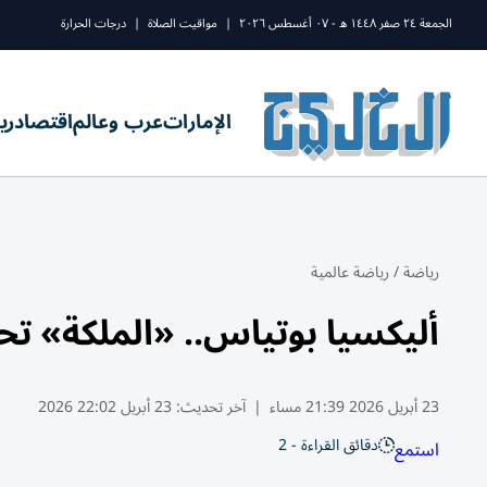
الجمعة ٢٤ صفر ١٤٤٨ ه - ٠٧ أغسطس ٢٠٢٦
|
مواقيت الصلاة
|
درجات الحرارة
الإمارات
عرب وعالم
اقتصاد
ري
رياضة
/
رياضة عالمية
أليكسيا بوتياس.. «الملكة» ت
23 أبريل 2026 21:39 مساء
|
آخر تحديث:
23 أبريل 22:02 2026
دقائق القراءة - 2
استمع