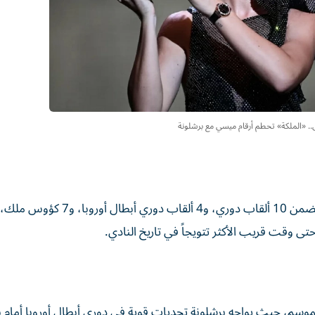
.. «الملكة» تحطم أرقام ميسي مع برشلونة
الموسم، حيث يواجه برشلونة تحديات قوية في دوري أبطال أوروبا أمام ب