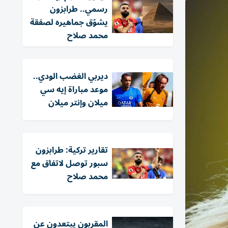
رسمي.. طرابزون
يشوّق جماهيره لصفقة
محمد صلاح
ديربي الغضب الودي..
موعد مباراة إيه سي
ميلان وإنتر ميلان
تقارير تركية: طرابزون
سبور توصل لاتفاق مع
محمد صلاح
المقربون يبتعدون عن