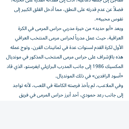
فضلاً عن عدم قدرته على النطق، مما أدخل القلق الكبير إلى
نفوس محبيه».
ويعد «أبو حديد» من خيرة مدربي حراس المرمى في الكرة
العراقية، حيث عمل مدرباً لحراس مرمى المنتخب العراقي
الأول لكرة القدم لسنوات عدة في ثمانينات القرن، وتوج عمله
هذه بالإشراف على حراس مرمى المنتخب المذكور في مونديال
المكسيك 1986 إلى جانب المدرب البرازيلي ايفرستو، الذي قاد
«أسود الرافدين» في ذلك المونديال.
وفي الملاعب، لم يأخذ فرصته الكاملة في اللعب، لأنه تواجد
إلى جانب رعد حمودي، أحد أبرز حراس المرمى في فريق
الشرطة والمنتخبات العراقية في سبعينات وثمانينات القرن
الماضي، مما جعله يعتزل اللعب ويتحول إلى تدريب حراس
المرمى، ونجح نجاحاً باهراً في مجال عمله هذا، حيث قضى
سنوات طويلة مدرباً محترفاً في الدوري الإماراتي.