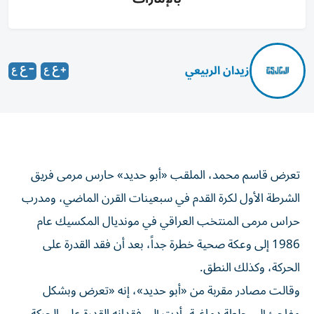
زيدان الربيعي
تعرض قاسم محمد، الملقب «أبو حديد» حارس مرمى فريق
الشرطة الأول لكرة القدم في سبعينات القرن الماضي، ومدرب
حراس مرمى المنتخب العراقي في مونديال المكسيك عام
1986 إلى وعكة صحية خطرة جداً، بعد أن فقد القدرة على
الحركة، وكذلك النطق.
وقالت مصادر مقربة من «أبو حديد»، إنه «تعرض وبشكل
مفاجئ إلى جلطة دماغية، أدت إلى فقدانه القدرة على الحركة،