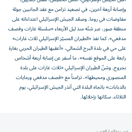
وإصابة أربعة آخرين، في تصعيد تزامن مع عقد الجانبين جولة
مفاوضات في روما. وصعّد الجيش الإسرائيلي اعتداءاته على
منطقة صور، عبر شنّه منذ ليل الأربعاء «سلسلة غارات وقصف
مدفعي». كما نفذ «الطيران المسيّر الإسرائيلي ثلاث غارات»
على حي في بلدة البرج الشمالي، «أعقبها الطيران الحربي بغارة
رابعة على الموقع نفسه»، ما أسفر عن إصابة أربعة أشخاص
بجروح. وشنّ الطيران الإسرائيلي «ثلاث غارات على بلدة
المنصوري ومحيطها»، تزامناً مع «قصف مدفعي ورمايات
بالدبابات» باتجاه البلدة التي أنذر الجيش الإسرائيلي، يوم
الثلاثاء، سكانها بإخلائها.
عرب وعالم
/
العرب