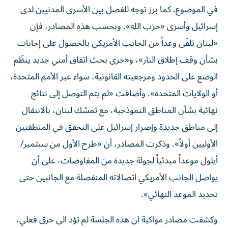
في الموضوع. كما برز توجه للفصل بين الأسرى المدنيين لدى
إسرائيل وأسرى «حزب الله». وبحسب هذه المصادر، فإن
«لبنان تلقّى وعداً من الجانب الأمريكي بالحصول على إجابات
بشأن وقف إطلاق النار»، و«جرى بحث اتفاق أمني جديد ينظّم
الوضع على الحدود ومرجعيته القانونية، سواء عبر الأمم المتحدة،
أو ​الولايات المتحدة​». وأضافت «لم يتم التوصل إلى نتائج
نهائية بشأن المناطق النموذجية، مع تمسّك لبنان، بالانتقال
إلى مناطق جديدة وإصرار إسرائيل على التحقق في المنطقتين
الأوليين أولاً». وذكرت المصادر، أن «طرح الأول من سبتمبر/
أيلول موعداً مبدئياً لجولة جديدة من المفاوضات، على أن
يواصل الجانب الأمريكي اتصالاته المنفصلة مع الجانبين حتى
تحديد الموعد النهائي».
وكشفت مصادر مواكبة ان هذه الجلسة لم تؤد الى خرق فعلي،