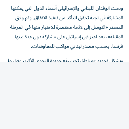
وبحث الوفدان اللبناني والإسرائيلي أسماء الدول التي يمكنها
المشاركة في لجنة تحقق للتأكد من تنفيذ الاتفاق. وتم وفق
المصدر «التوصل إلى لائحة مختصرة للاختيار منها في المرحلة
المقبلة»، بعد اعتراض إسرائيل على مشاركة دول عدة بينها
فرنسا، بحسب مصدر لبناني مواكب للمفاوضات.
ويشكل تحديد «مناطق تجريبية» جديدة التحدي الأكبر، وفق ما
يقول خبراء، وسيكون ذلك بمثابة اختبار لجدية إسرائيل
بالانسحاب الفعلي منها، وكذلك لقدرة الجيش اللبناني على
الانتشار وتفكيك أي بنى عسكرية تابعة لحزب الله، الذي يرفض
نزع سلاحه والتفاوض المباشر.
وبحسب المصدر في الرئاسة اللبنانية، تم اقتراح الأول من
سبتمبر/أيلول «موعداً لجولة جديدة» من المفاوضات، على أن
يتولّى الوسيط الأمريكي استكمال «البحث مع الطرفين بشكل