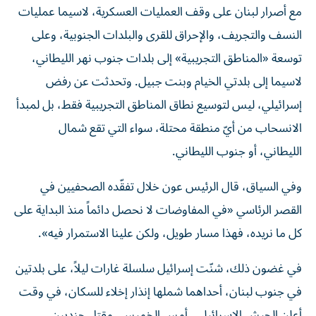
مع أصرار لبنان على وقف العمليات العسكرية، لاسيما عمليات
النسف والتجريف، والإحراق للقرى والبلدات الجنوبية، وعلى
توسعة «المناطق التجريبية» إلى بلدات جنوب نهر الليطاني،
لاسيما إلى بلدتي الخيام وبنت جبيل. وتحدثت عن رفض
إسرائيلي، ليس لتوسيع نطاق المناطق التجريبية فقط، بل لمبدأ
الانسحاب من أيّ منطقة محتلة، سواء التي تقع شمال
الليطاني، أو جنوب الليطاني.
وفي السياق، قال الرئيس عون خلال تفقّده الصحفيين في
القصر الرئاسي «في المفاوضات لا نحصل دائماً منذ البداية على
كل ما نريده، فهذا مسار طويل، ولكن علينا الاستمرار فيه».
في غضون ذلك، شنّت إسرائيل سلسلة غارات ليلاً، على بلدتين
في جنوب لبنان، أحداهما شملها إنذار إخلاء للسكان، في وقت
أعلن الجيش الإسرائيلي، أمس الخميس، مقتل جنديين،