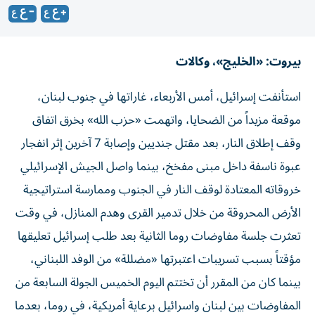
بيروت: «الخليج»، وكالات
استأنفت إسرائيل، أمس الأربعاء، غاراتها في جنوب لبنان،
موقعة مزيداً من الضحايا، واتهمت «حزب الله» بخرق اتفاق
وقف إطلاق النار، بعد مقتل جنديين وإصابة 7 آخرين إثر انفجار
عبوة ناسفة داخل مبنى مفخخ، بينما واصل الجيش الإسرائيلي
خروقاته المعتادة لوقف النار في الجنوب وممارسة استراتيجية
الأرض المحروقة من خلال تدمير القرى وهدم المنازل، في وقت
تعثرت جلسة مفاوضات روما الثانية بعد طلب إسرائيل تعليقها
مؤقتاً بسبب تسريبات اعتبرتها «مضللة» من الوفد اللبناني،
بينما كان من المقرر أن تختتم اليوم الخميس الجولة السابعة من
المفاوضات بين لبنان واسرائيل برعاية أمريكية، في روما، بعدما