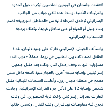
انعقدت جلستان في اليومين الماضيين تركزت حول الحدود
والترتيبات الأمنية، وسط عدم تلقي جواب من الجانب
الإسرائيلي لإطلاق المرحلة ثانية من «المناطق التجريبية» تضم
بنت جبيل أو الخيام أو حتى مناطق غيرها، وكذلك برمجة
الانسحاب الإسرائيلي.
واستأنف الجيش الإسرائيلي غاراته على جنوب لبنان، غداة
انطلاق المحادثات بين الجانبين في روما، محمّلاً «حزب الله»
مسؤولية انتهاك وقف إطلاق النار، وذلك بعد مقتل جنديين
إسرائيليين وإصابة سبعة آخرين بانفجار عبوة ناسفة داخل مبنى
مفخخ في منطقة مجدل زون. وأعلنت السلطات اللبنانية مقتل
شخص وإصابة 12 على الأقل جراء الغارات الإسرائيلية. وجاءت
الغارات بعد إنذار إسرائيلي بإخلاء قرية المنصوري، في وقت
تجري فيه مفاوضات تهدف إلى وقف القتال، وتسعى خلالها