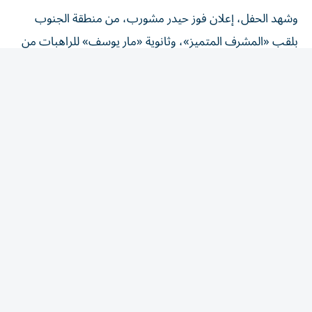
وشهد الحفل، إعلان فوز حيدر مشورب، من منطقة الجنوب
بلقب «المشرف المتميز»، وثانوية «مار يوسف» للراهبات من
منطقة زحلة «المدرسة المتميزة».
وفي فئة أصحاب الهمم، التي شارك فيها 2514 طالباً وطالبة،
أحرز الطالب أحمد علي قطيش، من الصف الثامن في
«مؤسسة الهادي» للإعاقة السمعية والبصرية والتربية المختصة
التابعة لمنطقة جبل لبنان المركز الأول.
وصعد إلى التصفيات النهائية عشرة طلاب وطالبات؛ وضمت
قائمة المتنافسين مع مانيسا: فاطمة عز الدين، من الثاني
أساسي في ثانوية الرحمة (النبطية)، وشربل بو زيدان، من
السادس أساسي، في ثانوية قلب يسوع لراهبات القلبين
الأقدسين (البقاع)، ومحمد بوحمدان، من الثالث أساسي، في
جمعية المبرات الخيرية، وميادة طالب، من الثامن أساسي في