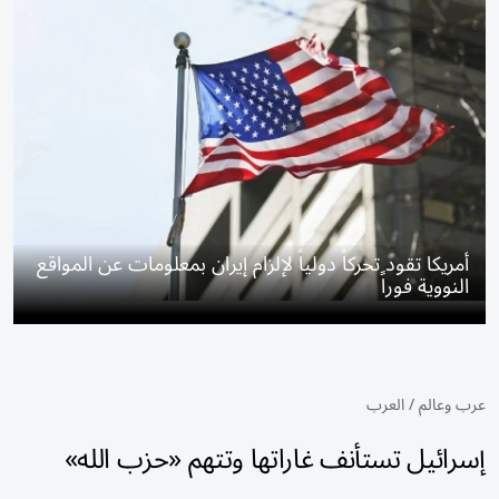
أمريكا تقود تحركاً دولياً لإلزام إيران بمعلومات عن المواقع
النووية فوراً
عرب وعالم
/
العرب
إسرائيل تستأنف غاراتها وتتهم «حزب الله»