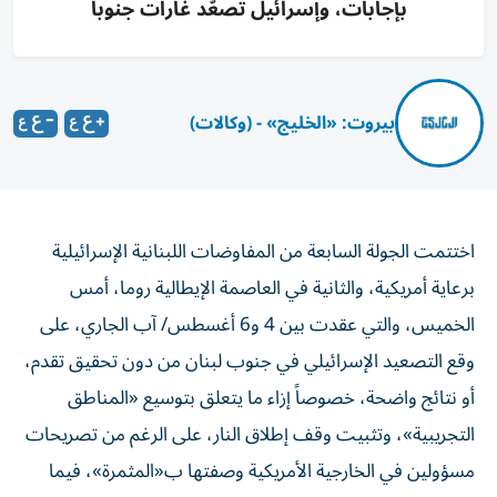
بإجابات، وإسرائيل تصعّد غارات جنوباً
بيروت: «الخليج» - (وكالات)
اختتمت الجولة السابعة من المفاوضات اللبنانية الإسرائيلية
برعاية أمريكية، والثانية في العاصمة الإيطالية روما، أمس
الخميس، والتي عقدت بين 4 و6 أغسطس/ آب الجاري، على
وقع التصعيد الإسرائيلي في جنوب لبنان من دون تحقيق تقدم،
أو نتائج واضحة، خصوصاً إزاء ما يتعلق بتوسيع «المناطق
التجريبية»، وتثبيت وقف إطلاق النار، على الرغم من تصريحات
مسؤولين في الخارجية الأمريكية وصفتها ب«المثمرة»، فيما
قال الرئيس اللبناني جوزيف عون إنه في المفاوضات لا نحصل