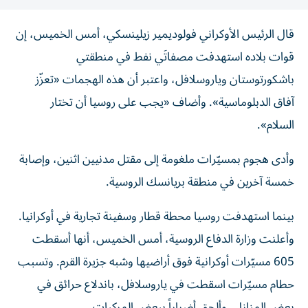
قال الرئيس الأوكراني فولوديمير زيلينسكي، أمس الخميس، إن
قوات بلاده استهدفت مصفاتَي نفط في منطقتي
باشكورتوستان وياروسلافل، واعتبر أن هذه الهجمات «تعزّز
آفاق الدبلوماسية». وأضاف «يجب على روسيا أن تختار
السلام».
وأدى هجوم بمسيّرات ملغومة إلى مقتل مدنيين ​اثنين، وإصابة
خمسة ‌آخرين في منطقة بريانسك ‌الروسية.
بينما استهدفت روسيا محطة قطار وسفينة تجارية في أوكرانيا.
وأعلنت وزارة الدفاع الروسية، أمس الخميس، أنها أسقطت
605 مسيّرات أوكرانية فوق أراضيها وشبه جزيرة القرم. وتسبب
حطام مسيّرات اسقطت في ياروسلافل، باندلاع حرائق في
بعض المنازل، وألحق أضراراً ببعض المركبات.