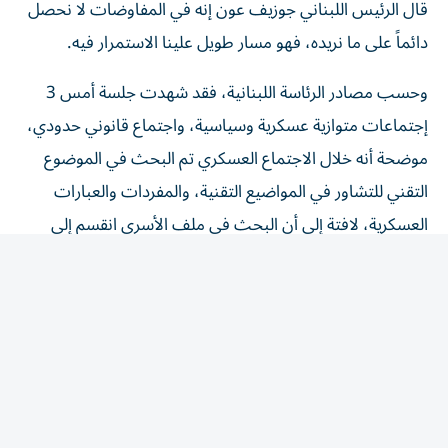
دائماً على ما نريده، فهو مسار طويل علينا الاستمرار فيه.
وحسب مصادر الرئاسة اللبنانية، فقد شهدت جلسة أمس 3
إجتماعات متوازية عسكرية وسياسية، واجتماع قانوني حدودي،
موضحة أنه خلال الاجتماع العسكري تم البحث في الموضوع
التقني للتشاور في المواضيع التقنية، والمفردات والعبارات
العسكرية، لافتة إلى أن البحث في ملف الأسرى انقسم إلى
شقين، الأول مسار القانون الدولي الذي يرعى الأسرى، والثاني
متعلق بتبادل لوائح الأسرى، وهو أمر صعب للبنان، لأنه لا
يملك هذه اللوائح، موضحة أن هناك إيجابية لناحية التعامل
بملف الأسرى، ويجري العمل لإدخال الصليب الأحمر الدولي
في الموضوع. كما برز توجه للفصل بين الأسرى المدنيين لدى
إسرائيل وأسرى «حزب الله». وبحسب هذه المصادر، فإن
«لبنان تلقّى وعداً من الجانب الأمريكي بالحصول على إجابات