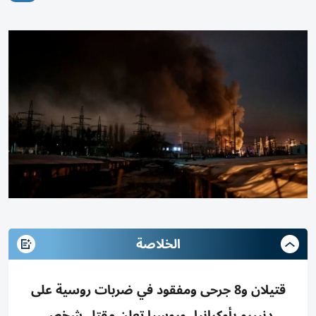
الخلاصة
قتيلان و8 جرحى ومفقود في ضربات روسية على
دنيبرو بأوكرانيا، وروسيا تعلن مقتل شخص