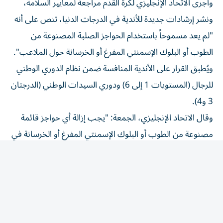
ونشر إرشادات جديدة للأندية في الدرجات الدنيا، تنص على أنه
"لم يعد مسموحاً باستخدام الحواجز الصلبة المصنوعة من
الطوب أو البلوك الإسمنتي المفرغ أو الخرسانة حول الملاعب".
ويُطبق القرار على الأندية المنافسة ضمن نظام الدوري الوطني
للرجال (المستويات 1 إلى 6) ودوري السيدات الوطني (الدرجتان
3 و4).
وقال الاتحاد الإنجليزي، الجمعة: "يجب إزالة أي حواجز قائمة
مصنوعة من الطوب أو البلوك الإسمنتي المفرغ أو الخرسانة في
أقرب وقت معقول، أو تغطيتها بوسائل حماية مناسبة إذا
تعذرت إزالتها لأسباب إنشائية".
وتابع: "لقد أبلغنا الأندية في هذه المستويات بأنه يتعين عليها
اتخاذ إجراءات نتيجة لهذه التغييرات".