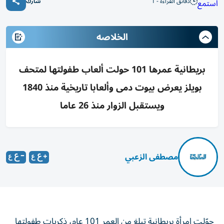
دقائق القراءة - 1
استمع
شارك
الخلاصه
بريطانية عمرها 101 حولت ألعاب طفولتها لمتحف
بويلز يعرض بيوت دمى وألعابا تاريخية منذ 1840
ويستقبل الزوار منذ 26 عاما
مصطفى الزعبي
حوّلت امرأة بريطانية تبلغ من العمر 101 عام، ذكريات طفولتها