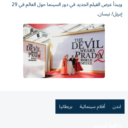
ويبدأ عرض الفيلم الجديد في دور السينما حول ⁠العالم في 29
إبريل/ نيسان.
لندن
أفلام سينمائية
بريطانيا
اقرأ المزيد