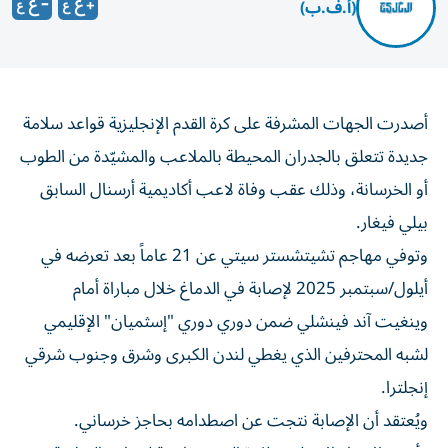
(أ.ف.ب)
أصدرت الجهات المشرفة على كرة القدم الإنجليزية قواعد سلامة
جديدة تتعلق بالجدران المحيطة بالملاعب والمشيّدة من الطوب
أو الخرسانة، وذلك عقب وفاة لاعب أكاديمية أرسنال السابق
بيلي فيغار.
وتوفي مهاجم تشيتشستر سيتي عن 21 عاماً بعد تعرضه في
أيلول/سبتمبر 2025 لإصابة في الدماغ خلال مباراة أمام
وينغيت آند فينشلي ضمن دوري دوري "إسثميان" الإقليمي
لشبه المحترفين الذي يغطي لندن الكبرى وشرق وجنوب شرقي
إنجلترا.
ويُعتقد أن الإصابة نتجت عن اصطدامه بحاجز خرساني.
وأجرى الاتحاد الإنجليزي لكرة القدم مراجعة لمعايير السلامة،