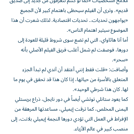
ملامح ‌الشخصيات «كما لو كنتم تتعرفون من جديد إلى صديق
قديم». وترى أن الفيلم سيحظى باهتمام كبير لأن الجميع
«يواجهون تحديات.. تحديات اقتصادية. لذلك شعرت أن هذا
الموضوع سيثير اهتمام الناس».
أما آنا هاثاواي، التي ‌لم تضع سوى ‌شروط قليلة للعودة إلى
دورها، فوصفت لم ⁠شمل أغلب فريق الفيلم الأصلي بأنه
«سحر».
وأضافت: «قلت فقط إنني أعتقد أن آندي ‌لم تبدأ الجزء
المتعلق بالأسرة من حياتها، إذا كان هذا قد تحقق في يوم ما
لها. كان هذا شرطي الوحيد».
كما يعود ستانلي توتشي أيضاً ⁠في دور نايجل، ذراع بريستلي
اليمنى المخلص، كما ترقت إيميلي، مساعدتها ​المرهقة من
الإفراط في العمل التي تؤدي دورها النجمة إيميلي بلانت، إلى
منصب كبير في عالم الأزياء.