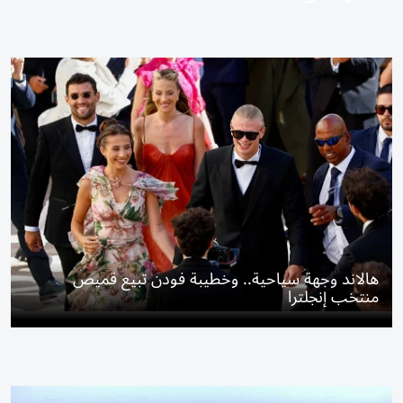
هالاند وجهة سياحية.. وخطيبة فودن تبيع قميص
منتخب إنجلترا