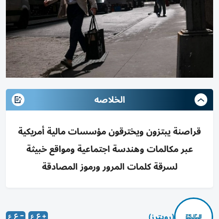
الخلاصه
قراصنة يبتزون ويخترقون مؤسسات مالية أمريكية
عبر مكالمات وهندسة اجتماعية ومواقع خبيثة
لسرقة كلمات المرور ورموز المصادقة
(رويترز)