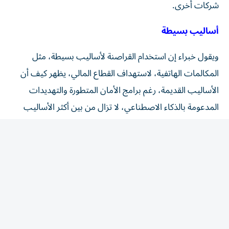
أساليب بسيطة
ويقول خبراء إن استخدام القراصنة لأساليب بسيطة، مثل
المكالمات الهاتفية، لاستهداف القطاع المالي، يظهر كيف ​أن
الأساليب القديمة، رغم برامج الأمان المتطورة والتهديدات
المدعومة بالذكاء ‌الاصطناعي، لا تزال من بين أكثر الأساليب
فاعلية.
وفي منشور على مدونتها، ذكرت جوجل، أن المخترقين حولوا
اهتمامهم مؤخرا ​إلى شركات ‌الاستثمار المباشر وشركات
المحاماة ووكالات التصنيف الائتماني.
وذكرت جوجل أن ‌المخترقين استخدموا «أساليب هندسة
اجتماعية دقيقة»، إذ تواصلوا مع الموظفين عبر هواتفهم