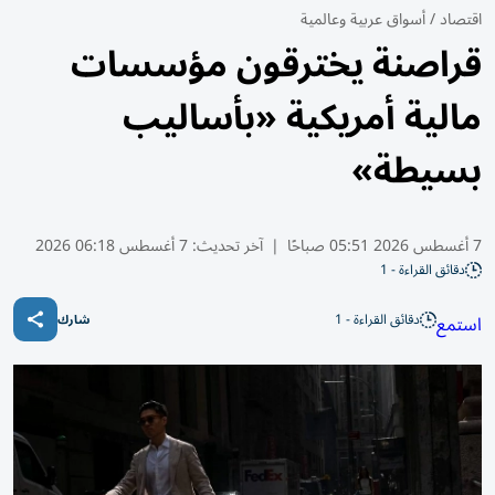
اقتصاد
/
أسواق عربية وعالمية
قراصنة يخترقون مؤسسات
مالية أمريكية «بأساليب
بسيطة»
7 أغسطس 2026 05:51 صباحًا
|
آخر تحديث:
7 أغسطس 06:18 2026
دقائق القراءة - 1
دقائق القراءة - 1
استمع
شارك