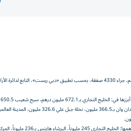
سجلت تصرفات عقارات دبي الأسبوعية، 15.63 مليار درهم، جراء 4330 صفقة، بحسب تطبيق «دبي ريست»، التابع لدائرة 
وبلغت
مدينة المطار 631.3 مليون، أم سقيم الأولى 377 مليوناً، ميدان وان بـ366.5 مليون، نخلة جبل عل
وسجلت الرهون، 3.3 مليار درهم، تمثلت عبر 997 صفقة، أهمها: الخليج التجاري 245 م