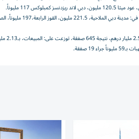
وبلغت الهبات، 1.33 مليار درهم، نتيجة 257 صفقة، أكبرها في: مدينة دبي الملاحية، 221.5 مليون، القوز الر
وعلى صعيد المبيعات اليومية الجمع