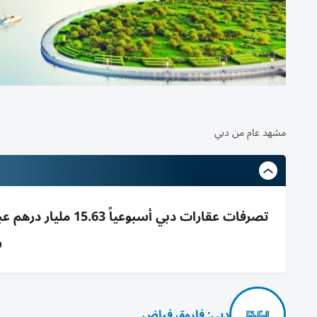
مشهد عام من دبي
و
دبي: فاروق فياض