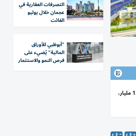
التصرفات العقارية في
عجمان خلال يوليو
الفائت
"أبوظبي للأوراق
المالية" يُضيء على
فرص النمو والاستثمار
تصرفات عقارات دبي أسبوعياً 15.63 مليار درهم عبر 4330 صفقة؛ مبيعات 11 مليار، رهون 3.3 مليار، هبات 1.33 مليار،