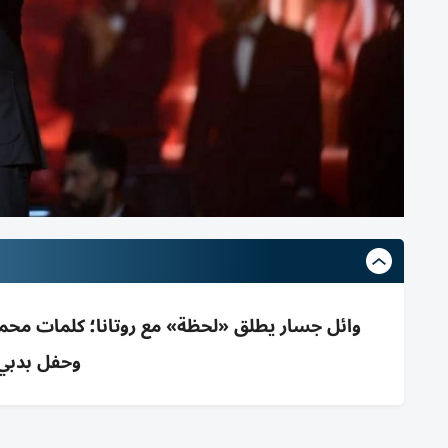
وائل جسار يطلق «لحظة» مع روتانا؛ كلمات محم
وحفل بدبي 8 أغسطس مع رامي ج