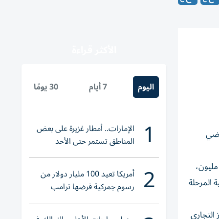
الأكثر قراءة
اليوم
7 أيام
30 يومًا
1
الإمارات.. أمطار غزيرة على بعض
الأراضي
المناطق تستمر حتى الأحد
 المبيعات، 11 مليار درهم، نتجت عن 3075 صفقة، أبرزها في: الخليج التجاري بـ672.1 مليون درهم، سيح شعيب 650.5 مليون،
2
أمريكا تعيد 100 مليار دولار من
ي 326.6 مليون، المدينة العالمية المرحلة
رسوم جمركية فرضها ترامب
ليوناً، البرشاء هايتس بـ236 مليوناً، المركز التجاري