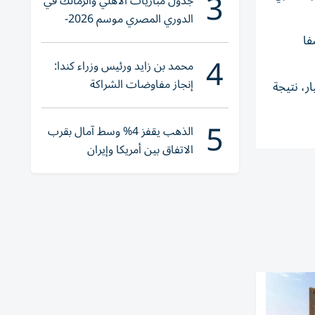
3
جدول مباريات الأهلي والزمالك في
الدوري المصري موسم 2026-
2027
ابعة،197 مليوناً، الصفا
4
محمد بن زايد ورئيس وزراء كندا:
إنجاز مفاوضات الشراكة
ة، لامست التصرفات 2.5 مليار درهم، نتيجة 645 صفقة، توزعت على: المبيعات، بـ2.13 مليار، نتيجة
الاقتصادية في وقت قياسي
5
الذهب يقفز 4% وسط آمال بقرب
الاتفاق بين أمريكا وإيران