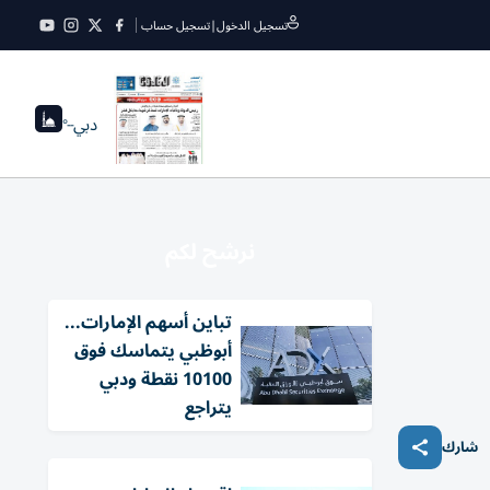
تسجيل الدخول
|
تسجيل حساب
دبي
--°
نرشح لكم
تباين أسهم الإمارات...
أبوظبي يتماسك فوق
10100 نقطة ودبي
يتراجع
شارك