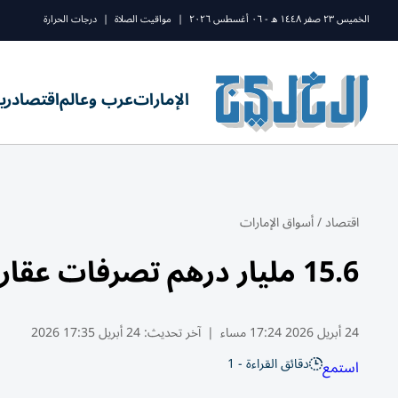
الخميس ٢٣ صفر ١٤٤٨ ه - ٠٦ أغسطس ٢٠٢٦
|
مواقيت الصلاة
|
درجات الحرارة
الإمارات
عرب وعالم
اقتصاد
ري
اقتصاد
/
أسواق الإمارات
15.6 مليار درهم تصرفات عقارات دبي في أسبوع
24 أبريل 2026 17:24 مساء
|
آخر تحديث:
24 أبريل 17:35 2026
دقائق القراءة - 1
استمع