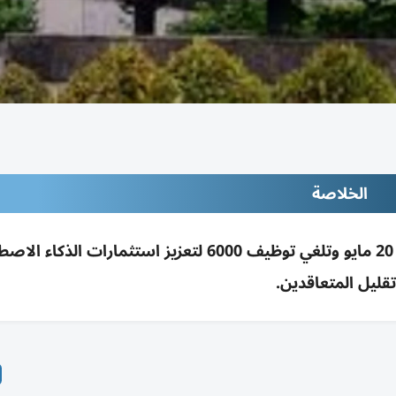
الخلاصة
ميتا تخفض 10% من الموظفين (8000) بدءاً من 20 مايو وتلغي توظيف 6000 لتعزيز استثمارات ال
قليل المتعاقدين.