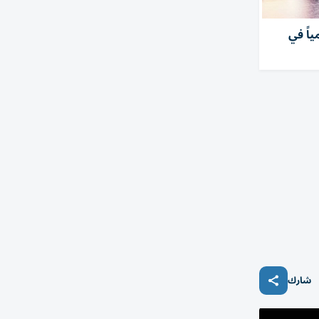
 دبي الـ14 عالمياً في
شارك