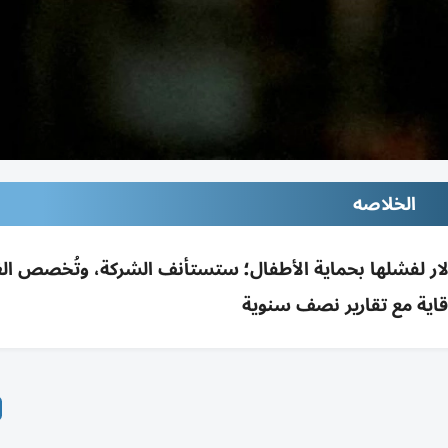
الخلاصه
كو يُلزم ميتا بدفع 567 مليون دولار لفشلها بحماية الأطفال؛ ستستأنف الشركة، وتُخصص 
وقاية مع تقارير نصف سنوية