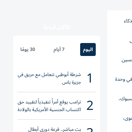
الذكاء
الأكثر قراءة
على
اليوم
7 أيام
30 يومًا
حسين
1
شرطة أبوظبي تتعامل مع حريق في
ع متعلقة بالميتافيرس، وتم تسريح ما يقارب 1000 شخص في وحدة
جزيرة ياس
2
سبوك،
ترامب يوقع أمراً تنفيذياً لتقييد حق
اكتساب الجنسية الأمريكية بالولادة
توى،
بث مباشر.. قرعة دوري أبطال