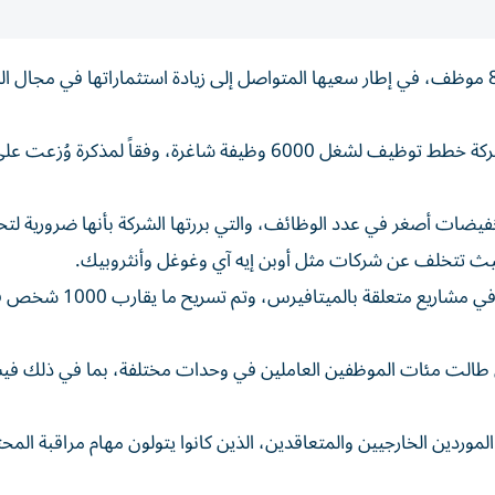
تعتزم شركة ميتا تسريح 10% من قوتها العاملة، حوالي 8000 موظف، في إطار سعيها المتواصل إلى زيادة استثماراتها في مجال 
وستبدأ عمليات التسريح في 20 مايو المقبل، وقد ألغت الشركة خطط توظيف لشغل 6000 وظيفة شاغرة، وفقاً لمذكرة وُزعت 
فيضات أصغر في عدد الوظائف، والتي بررتها الشركة بأنها ضرورية لت
 حيث تتخلف عن شركات مثل أوبن إيه آي وغوغل وأنثروبيك.
وكانت ميتا قد سرحت حوالي 10% من الموظفين العاملين في مشاري
 طالت مئات الموظفين العاملين في وحدات مختلفة، بما في ذلك في
موردين الخارجيين والمتعاقدين، الذين كانوا يتولون مهام مراقبة المح