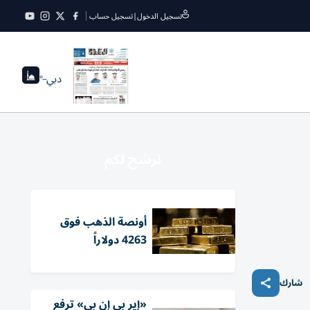
تسجيل الدخول
|
تسجيل حساب
دبي
--°
نرشح لكم
أونصة الذهب فوق
4263 دولاراً
شارك
«إير بي إن بي» ترفع