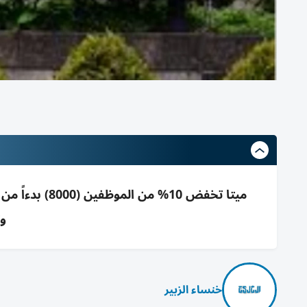
وت
خنساء الزبير