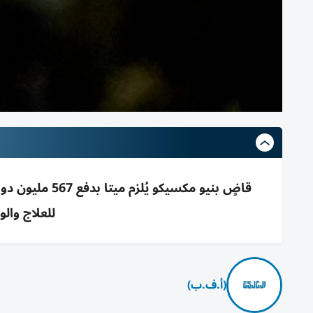
قاضٍ بنيو مكسي
للعلاج وال
(أ.ف.ب)