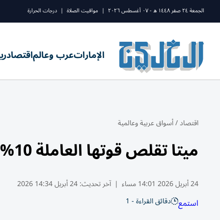
الجمعة ٢٤ صفر ١٤٤٨ ه - ٠٧ أغسطس ٢٠٢٦
|
مواقيت الصلاة
|
درجات الحرارة
الإمارات
عرب وعالم
اقتصاد
ري
اقتصاد
/
أسواق عربية وعالمية
ميتا تقلص قوتها العاملة 10% لصالح الذكاء الاصطناعي
24 أبريل 2026 14:01 مساء
|
آخر تحديث:
24 أبريل 14:34 2026
دقائق القراءة - 1
استمع