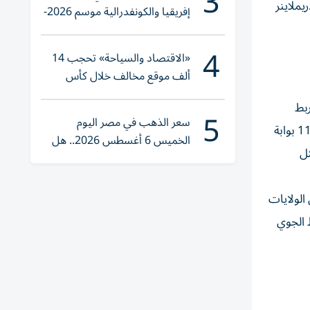
3
 وجهات أخرى عبر شبكة الاتحاد للطيران العالمية. وسيتم تشغيل كلا الخطين على متن طائرة بوينغ 787-9 دريملاينر
إفريقيا والكونفدرالية موسم 2026-
2027
4
«الاقتصاد والسياحة» تحجب 14
ألف موقع مخالف خلال كأس
العالم 2026
ربط
5
سعر الذهب في مصر اليوم
الجوي، وتوفير خيارات أوسع من الرحلات ذات المحطة الواحدة عبر أبوظبي إلى وجهات ضمن شبكة الاتحاد للطيران، والتي تشمل 11 بوابة
الخميس 6 أغسطس 2026.. هل
ثل
تنوي الشراء؟
الولايات
ط الجوي