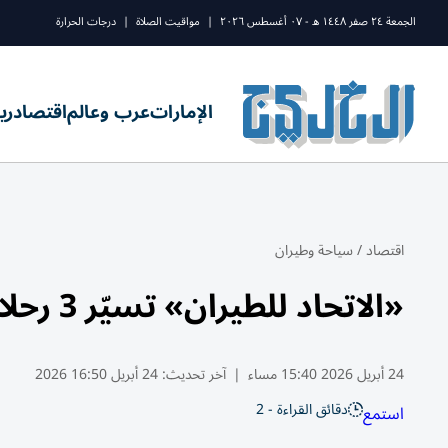
الجمعة ٢٤ صفر ١٤٤٨ ه - ٠٧ أغسطس ٢٠٢٦
|
مواقيت الصلاة
|
درجات الحرارة
الإمارات
عرب وعالم
اقتصاد
ري
اقتصاد
/
سياحة وطيران
«الاتحاد للطيران» تسيّر 3 رحلات يومياً إلى شيكاغو وشارلوت
24 أبريل 2026 15:40 مساء
|
آخر تحديث:
24 أبريل 16:50 2026
دقائق القراءة - 2
استمع