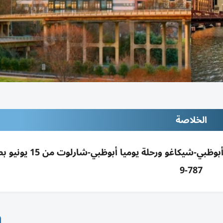
الخلاصة
الاتحاد للطيران ترفع رحلاتها لأمريكا: رحلتان يومياً أبوظبي-شي
787-9