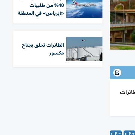
40% من طلبيات
«إيرباص» في المنطقة
الطائرات تحلق بجناح
مكسور
تعزيز الشبكة وزيادة السعة التشغيلية عبر وجهات رئيسية
كاغو ورحلة يوميا أبوظبي-شارلوت من 15 يونيو بطائرات