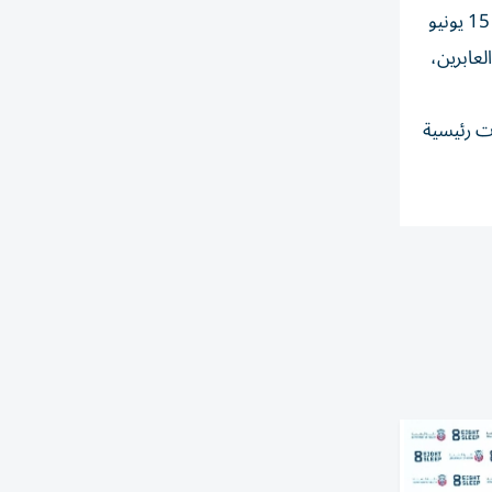
بعد الإطلاق الناجح لخدماتها في مارس، تزيد الاتحاد للطيران رحلاتها إلى شارلوت من أربع رحلات أسبوعياً إلى رحلة يومية ابتداءً من 15 يونيو
عابرين،
ات رئيسية