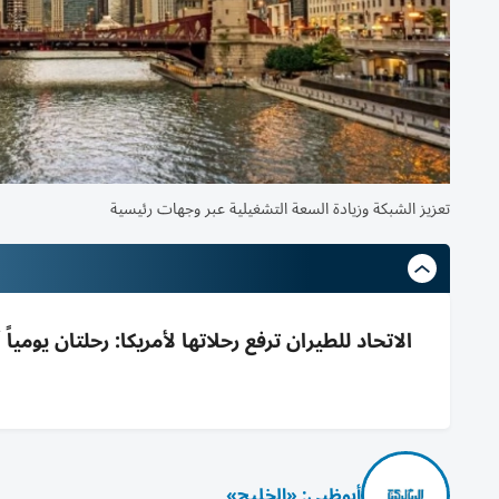
إحدى طائرات الاتحاد
أبوظبي: «الخليج»