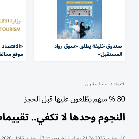
صندوق خليفة يطلق «سوق رواد
المستقبل»
موقع مخالف خ
اقتصاد
/
سياحة وطيران
80 % منهم يطّلعون عليها قبل الحجز
النجوم وحدها لا تكفي.. تقيي
6 أغسطس 2026 21:24 مساء
|
آخر تحديث:
7 أغسطس 11:46 2026