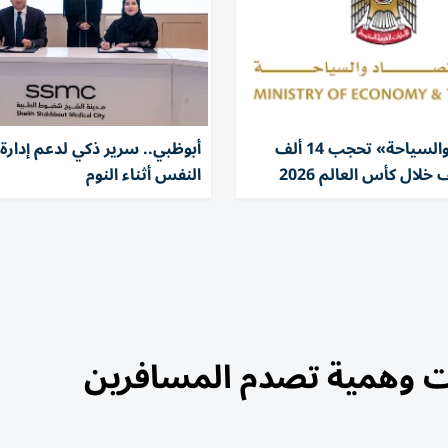
«الاقتصاد والسياحة» تحجب 14 ألف
أبوظبي.. سرير ذكي لدعم إدارة 
لال كأس العالم 2026
النفس أثناء النوم
مات وهمية تصدم المسافرين