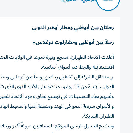
رحلتان بين أبوظبي ومطار أوهير الدولي
رحلة بين أبوظبي و«شارلوت دوغلاس»
أعلنت الاتحاد للطيران، تسريع وتيرة نموها في الولايات المت
الاستيعابية والربط عبر أسواق أساسية.
وستنتقل الشركة إلى تشغيل رحلتين يومياً بين أبوظبي ومط
الدولي، ابتداءً من 15 يونيو، مرتكزة على الأداء القوي الذي شهدته عقب إطلاق خدماتها إلى تلك الوجهة في 20 مارس 2026.
وتُسهم هذه التحسينات في توسيع نطاق وجود الاتحاد للطيران
والأسواق سريعة النمو في الهند ومنطقة آسيا والمحيط الهاد
الطيران الشريكة.
وسيُتيح الجدول الزمني الموسّع للمسافرين مرونةً أكبر ورحل