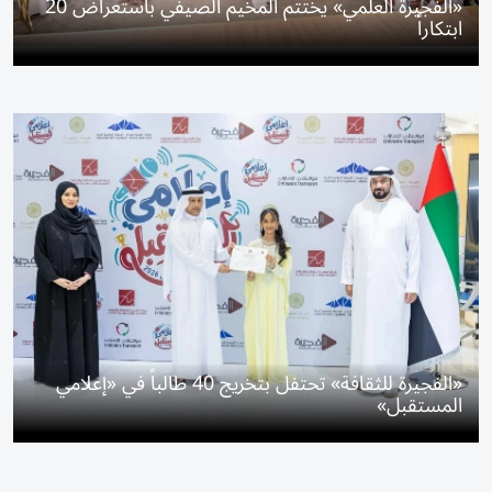
«الفجيرة العلمي» يختتم المخيم الصيفي باستعراض 20
ابتكاراً
«الفجيرة للثقافة» تحتفل بتخريج 40 طالباً في «إعلامي
المستقبل»