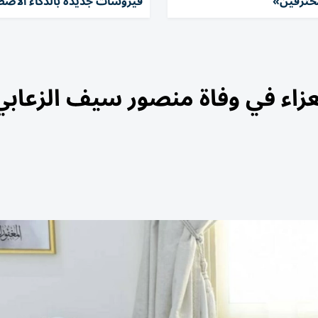
حترفين»
فيروسات جديدة بالذكاء الاصط
عزاء في وفاة منصور سيف الزعابي