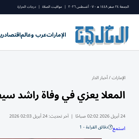
الجمعة ٢٤ صفر ١٤٤٨ ه - ٠٧ أغسطس ٢٠٢٦
|
مواقيت الصلاة
|
درجات الحرارة
الإمارات
عرب وعالم
اقتصاد
ري
الإمارات
/
أخبار الدار
المعلا يعزي في وفاة راشد سي
24 أبريل 2026 02:02 صباحًا
|
آخر تحديث:
24 أبريل 02:03 2026
دقائق القراءة - 1
استمع