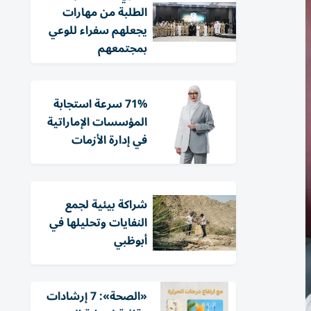
الطلبة من مهارات
يجعلهم سفراء للوعي
بمجتمعهم
71% سرعة استجابة
المؤسسات الإماراتية
في إدارة الأزمات
شراكة بيئية لجمع
النفايات وتحليلها في
أبوظبي
«الصحة»: 7 إرشادات