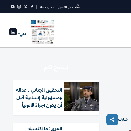
تسجيل الدخول
|
تسجيل حساب
دبي
--°
نرشح لكم
التحقيق الجنائي.. عدالة
ومسؤولية إنسانية قبل
أن يكون إجراءً قانونياً
شارك
المري: ما اكتسبه