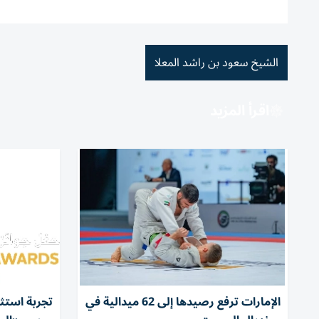
الشيخ سعود بن راشد المعلا
اقرأ المزيد
الإمارات ترفع رصيدها إلى 62 ميدالية في
تجربة استث