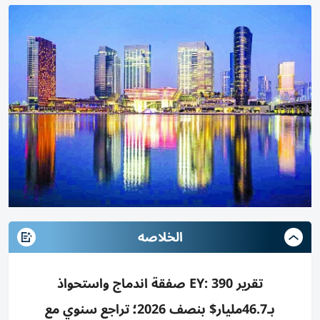
الخلاصه
تقرير EY: 390 صفقة اندماج واستحواذ
بـ46.7مليار$ بنصف 2026؛ تراجع سنوي مع