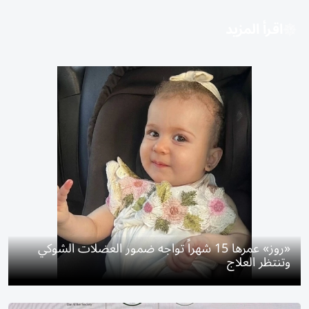
اقرأ المزيد
«روز» عمرها 15 شهراً تواجه ضمور العضلات الشوكي
وتنتظر العلاج