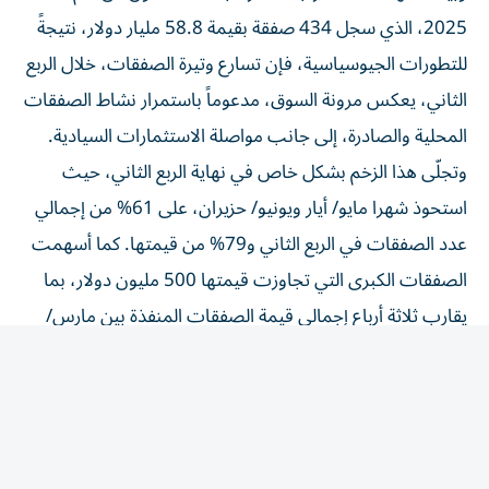
2025، الذي سجل 434 صفقة بقيمة 58.8 مليار دولار، نتيجةً
للتطورات الجيوسياسية، فإن تسارع وتيرة الصفقات، خلال الربع
الثاني، يعكس مرونة السوق، مدعوماً باستمرار نشاط الصفقات
المحلية والصادرة، إلى جانب مواصلة الاستثمارات السيادية.
وتجلّى هذا الزخم بشكل خاص في نهاية الربع الثاني، حيث
استحوذ شهرا مايو/ أيار ويونيو/ حزيران، على 61% من إجمالي
عدد الصفقات في الربع الثاني و79% من قيمتها. كما أسهمت
الصفقات الكبرى التي تجاوزت قيمتها 500 مليون دولار، بما
يقارب ثلاثة أرباع إجمالي قيمة الصفقات المنفذة بين مارس/
آذار ويونيو، ما يعكس تجدد الثقة في الاستثمارات الاستراتيجية
عالية القيمة.
قيادة نشاط السوق