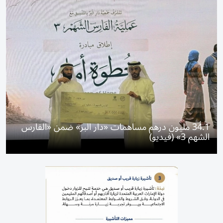
34.1 مليون درهم مساهمات «دار البر» ضمن «الفارس
الشهم 3» (فيديو)