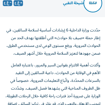
شيخة النقبي
حدّدت وزارة الداخلية 6 إرشادات أساسية لسلامة السائقين، في
إطار حملة «صيف بلا حوادث» التي أطلقتها بهدف الحد من
الحوادث المرورية، ورفع مستوى الوعي لدى مستخدمي الطرق،
ضمن جهودها لتعزيز السلامة المرورية خلال أشهر الصيف،
وأكدت أهمية الالتزام بقوانين السير والمرور، باعتباره العامل
الأهم في الوقاية من الحوادث، داعية السائقين إلى التقيد
بالسرعات المحدّدة، واتّباع التعليمات المرورية، خصوصاً في
ظل الظروف المناخية التي يشهدها فصل الصيف. وشدّدت
الوزارة على ضرورة أخذ فترات راحة كافية خلال الرحلات الطويلة،
لتجنب الإرهاق والتعب الذي قد يؤثر في تركيز السائق، إضافة