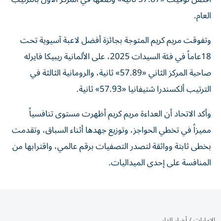
العام.
وتفوقت مريم كريم المتوجة بجائزة أفضل لاعبة آسيوية تحت
18عاماً في فئة السيدات 2025، على الألمانية ريبيكا فايرله
صاحبة المركز الثاني «57.89» ثانية، والرومانية الثالثة في
الترتيب ألكسندرا شتيفانيا «57.93» ثانية.
وأكد الاتحاد أن العداءة مريم كريم أظهرت مستوى تنافسياً
مميزاً في تخطي الحواجز، وتوزيع جهدها أثناء السباق، وتقدمت
بخطى ثابتة وواثقة لتصدر التصفيات برقم عالمي، واقترابها من
المنافسة على إحدى الميداليات.
الإمارات
/
أخبار الدار