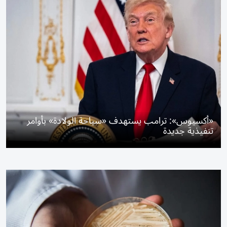
«أكسيوس»: ترامب يستهدف «سياحة الولادة» بأوامر
تنفيذية جديدة