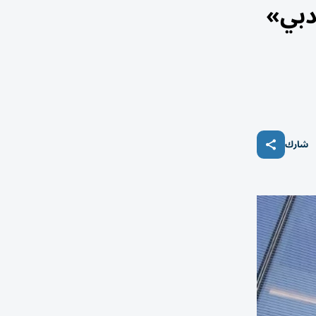
فوق 10100 نقطة و«دبي»
شارك