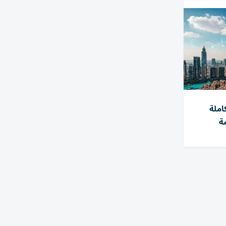
املة
ة