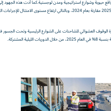
 على ستة مواقع حيوية وشوارع استراتيجية ومدن لوجستية.كما أدت هذه الجهود
إصدار تصاريح الحركة في أوقات الحظر بنسبة 70% في عام 2025 مقارنة بعام 2024، وبالتالي ارتفاع مستوى الامتثال ل
 الوقوف العشوائي للشاحنات على الشوارع الرئيسية وتحت الجسور ف
لية المشتركة.