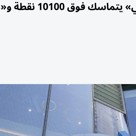
تباين أسهم الإمارات.. «أبوظبي» يتماسك 