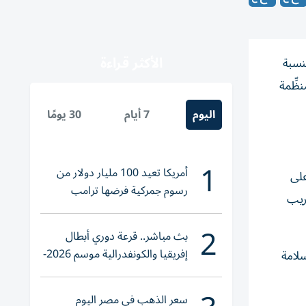
الأكثر قراءة
احنات بنسبة
ظِّمة
اليوم
7 أيام
30 يومًا
1
أمريكا تعيد 100 مليار دولار من
على
رسوم جمركية فرضها ترامب
ريب
2
بث مباشر.. قرعة دوري أبطال
إفريقيا والكونفدرالية موسم 2026-
طار جهود تعزيز السلامة
2027
سعر الذهب في مصر اليوم