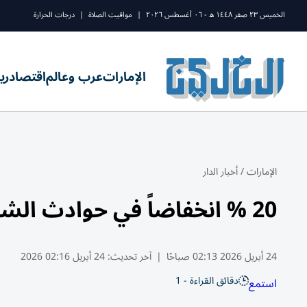
الخميس ٢٣ صفر ١٤٤٨ ه - ٠٦ أغسطس ٢٠٢٦
|
مواقيت الصلاة
|
درجات الحرارة
الإمارات
عرب وعالم
اقتصاد
ري
الإمارات
/
أخبار الدار
20 % انخفاضاً في حوادث الشاحنات بدبي خلال 2025
24 أبريل 2026 02:13 صباحًا
|
آخر تحديث:
24 أبريل 02:16 2026
دقائق القراءة - 1
استمع