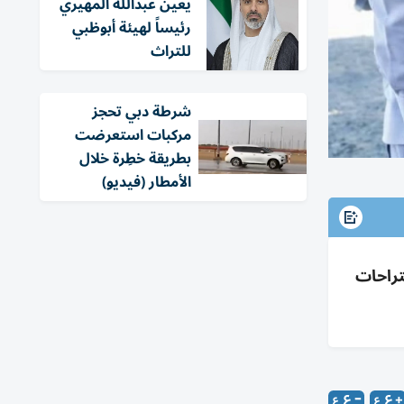
يعين عبدالله المهيري
رئيساً لهيئة أبوظبي
للتراث
شرطة دبي تحجز
مركبات استعرضت
بطريقة خطِرة خلال
الأمطار (فيديو)
يش واستراحات