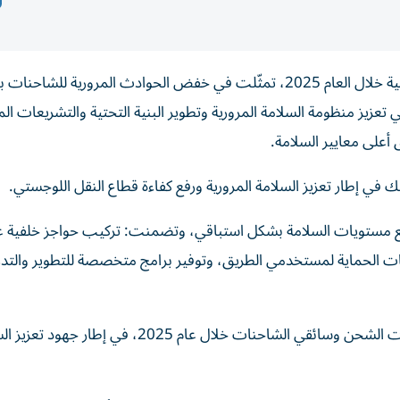
أعلنت هيئة الطرق والمواصلات في دبي، تحقيق نتائج قياسية خلال العام 2025، تمثّلت في خفض الحوادث المرورية للش
 تعزيز منظومة السلامة المرورية وتطوير البنية التحتية والتشريعات المن
أعلى معايير السلامة.
في إطار تعزيز السلامة المرورية ورفع كفاءة قطاع النقل اللوجستي.
رفع مستويات السلامة بشكل استباقي، وتضمنت: تركيب حواجز خلفية 
ت الحماية لمستخدمي الطريق، وتوفير برامج متخصصة للتطوير والتد
كما نظّمت الهيئة أكثر من 30 حملة توعوية استهدفت شركات الشحن وسائقي الشاحنات خلال عام 2025، في إ