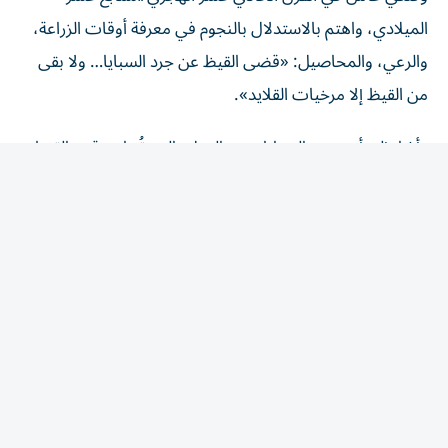
الميلادي، واهتم بالاستدلال بالنجوم في معرفة أوقات الزراعة،
والرعي، والمحاصيل: «قضى القيظ عن جرد السبايا… ولا بقى
من القيظ إلا مرخيات القلايد».
وأشار إلى أن «جرد السبايا» هي الخيل، التي تُترك وقت القيظ
لتستريح لشدة حرّه، أما «القلايد» فهي كالقلادة، وتعرف باسم
«الشمالة»، وهي حبل يربط حول رقاب الإبل تحت الرأس
كالقلادة، فإذا صدرت الناقة عن البئر مرتوية صباحاً يكون الحبل
مشدوداً، لكنها لا تعود آخر النهار إلا وقد ضمر بطنها ورقبتها من
العطش، وارتخت قلائدها المشدودة عليها فنزلت إلى أسفل
رقبتها، لتكون علامة على شدة عطشها، إذ تضمر الإبل من شدة
الحر، والعطش، والجهد، بعد فترة القيظ الطويلة.
وأضاف أن أهل النخل يقولون «مرخيات القلايد» عندما تميل
عذوق النخيل بثقل ثمارها في آخر موسمها قبل الصرام وترتخي.