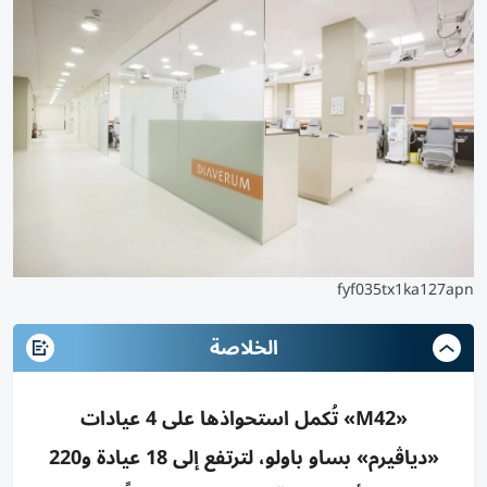
fyf035tx1ka127apn
الخلاصة
«M42» تُكمل استحواذها على 4 عيادات
«دياڤيرم» بساو باولو، لترتفع إلى 18 عيادة و220