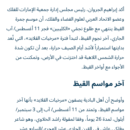
أكد إبراهيم الجروان، رئيس مجلس إدارة جمعية الإمارات للفلك
وعضو الاتحاد العربي لعلوم الفضاء والفلك، أن موسم جمرة
القيظ ينتهي مع طلوع نجمَي «الكليبين» فجر 11 أغسطس/ آب
الجاري، آخر نجوم القيظ، لتبدأ فترة «مرخيات القلايد»، التي تُعد
بدايتها استمراراً لأشد أيام الصيف حرارة، بعد أن تكون شدة
حرارة الشمس اللاهبة قد اختزنت في الأرض، وتمكنت من
الأجواء مع أواخر القيظ.
آخر مواسم القيظ
وأوضح أن أهل البادية يصفون «مرخيات القلايد» بأنها آخر
مواسم القيظ، وتمتد من 11 أغسطس/ آب إلى 3 سبتمبر/
أيلول، لمدة 26 يوماً، وفقا لمقولة راشد الخلاوي، وهو شاعر
وفلكي عاش في القرن الحادي عشر الهجري/السابع عشر