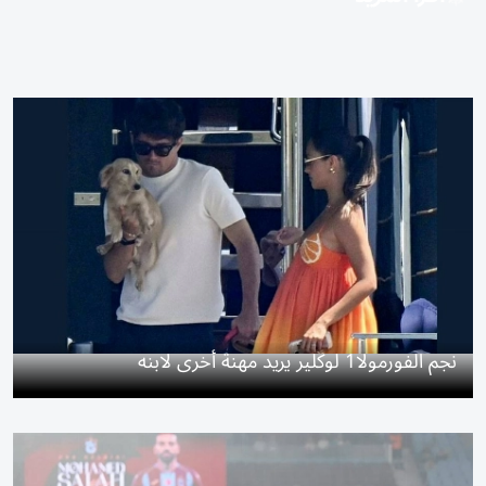
نجم الفورمولا1 لوكلير يريد مهنة أخرى لابنه