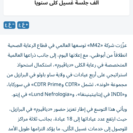
ألف جلسة غسيل كلى سنوياً
عزّزت شركة «M42» توسعها العالمي في قطاع الرعاية الصحية
انطلاقاً من أبوظبي، مع إعلانها اليوم، إلى جانب ذراعها العالمية
المتخصصة في رعاية الكلى «دياڤيرم»، استكمال استحواذ
استراتيجي على أربع عيادات في ولاية ساو باولو في البرازيل من
مجموعة «لوند»، تشمل «CDTR وCDTR Prime» في سوركابا،
و«INDI في إيتابيتينينغا»، و«Lund Nefrologia» في إيتو.
ويأتي هذا التوسع في إطار تعزيز حضور «دياڤيرم» في البرازيل،
حيث ارتفع عدد عياداتها إلى 18 عيادة، بجانب ثلاثة مراكز
للوصول إلى خدمات غسيل الكُلى، ما يؤكد التزامها طويل الأمد