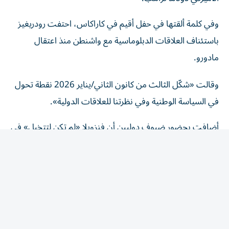
وفي كلمة ألقتها في حفل أقيم في كاراكاس، احتفت رودريغيز
باستئناف العلاقات الدبلوماسية مع واشنطن منذ اعتقال
مادورو.
وقالت «شكّل الثالث من كانون الثاني/يناير 2026 نقطة تحول
في السياسة الوطنية وفي نظرتنا للعلاقات الدولية».
أضافت بحضور ضيوف دوليين أن فنزويلا «لم تكن لتتخيل» في
مثل هذا الوقت من العام الماضي حقبة ما بعد مادورو.
وتابعت «مرت ستة أشهر تقريبا، وأشعر أن هذا كان المسار
الصحيح»، مشيرة إلى إمكانية تسوية الخلافات القائمة بين
فنزويلا والولايات المتحدة «عبر القنوات الدبلوماسية».
وأعادت كراكاس وواشنطن العلاقات الدبلوماسية بعد سنوات