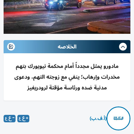
الخلاصه
مادورو يمثل مجدداً أمام محكمة نيويورك بتهم
مخدرات وإرهاب؛ ينفي مع زوجته التهم، ودعوى
مدنية ضده ورئاسة مؤقتة لرودريغيز
(أ.ف.ب)