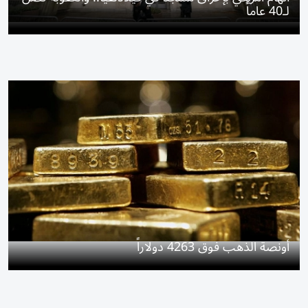
لـ40 عاماً
أونصة الذهب فوق 4263 دولاراً