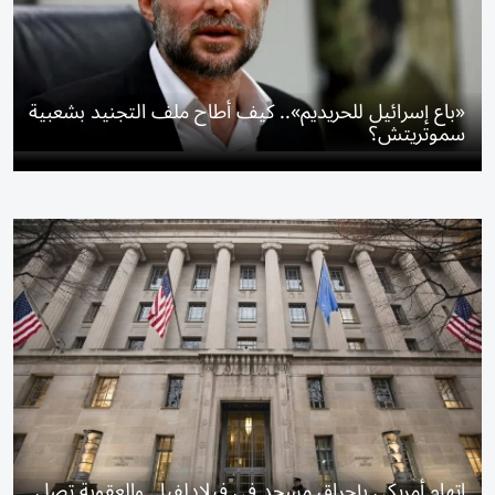
«باع إسرائيل للحريديم».. كيف أطاح ملف التجنيد بشعبية
سموتريتش؟
اتهام أمريكي بإحراق مسجد في فيلادلفيا.. والعقوبة تصل