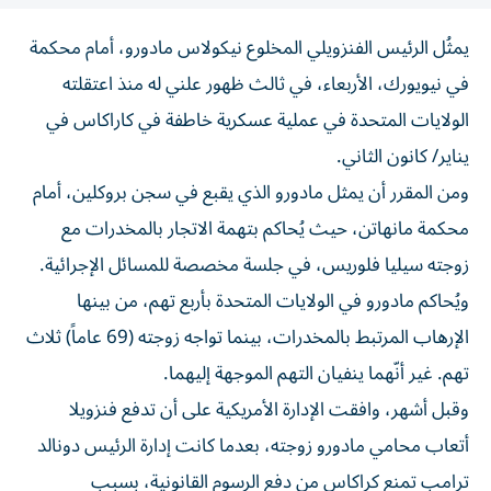
يمثُل الرئيس الفنزويلي المخلوع نيكولاس مادورو، أمام محكمة
في نيويورك، الأربعاء، في ثالث ظهور علني له منذ اعتقلته
الولايات المتحدة في عملية عسكرية خاطفة في كاراكاس في
يناير/ كانون الثاني.
ومن المقرر أن يمثل مادورو الذي يقبع في سجن بروكلين، أمام
محكمة مانهاتن، حيث يُحاكم بتهمة الاتجار بالمخدرات مع
زوجته سيليا فلوريس، في جلسة مخصصة للمسائل الإجرائية.
ويُحاكم مادورو في الولايات المتحدة بأربع تهم، من بينها
الإرهاب المرتبط بالمخدرات، بينما تواجه زوجته (69 عاماً) ثلاث
تهم. غير أنّهما ينفيان التهم الموجهة إليهما.
وقبل أشهر، وافقت الإدارة الأمريكية على أن تدفع فنزويلا
أتعاب محامي مادورو زوجته، بعدما كانت إدارة الرئيس دونالد
ترامب تمنع كراكاس من دفع الرسوم القانونية، بسبب