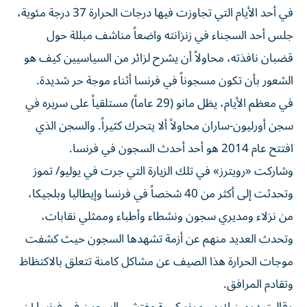
جلس أحد السجناء في زنزانته واضعاً مناشف مبللة حول
قضبان نافذته، محاولاً أن يشرح ‌لزائر من السياسيين كيف هو
الشعور بأن تكون مسجوناً في فرنسا أثناء موجة ​حر شديدة.
في ⁠معظم الأيام، يظل مانو (29 عاماً) مستلقياً على سريره ‌في
سجن أورليون-ساران محاولاً ألا ‌يتحرك كثيراً. والسجن الذي
افتتح عام 2014 هو أحد أحدث السجون في فرنسا.
وشاركت «رويترز» في تلك الزيارة التي جرت في يوليو/ تموز
وتحدثت إلى أكثر من 40 ‌شخصاً في فرنسا وإيطاليا وبلجيكا،
من نزلاء ومديري سجون ونشطاء وأطباء وممثلي نقابات،
⁠وتحدث العديد منهم عن أزمة تشهدها السجون حيث كشفت
موجات الحرارة هذا الصيف عن مشاكل كامنة تتعلق بالاكتظاظ
وتقادم المرافق.
وقالت دومينيك سيمونو كبيرة مفتشي السجون في فرنسا إن