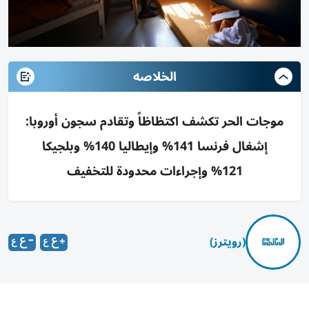
الخلاصه
موجات الحر تكشف اكتظاظاً وتقادم سجون أوروبا:
إشغال فرنسا 141% وإيطاليا 140% وبلجيكا
121% وإجراءات محدودة للتخفيف
(رويترز)
في أحد الأيام التي تجاوزت فيها درجات الحرارة 37 درجة مئوية،