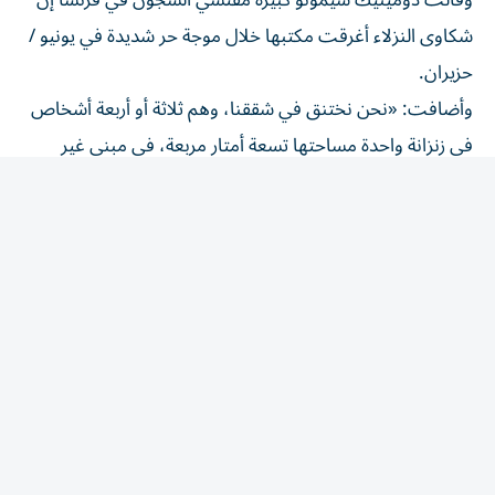
شكاوى النزلاء أغرقت مكتبها خلال موجة حر شديدة في يونيو /
حزيران.
وأضافت: «نحن نختنق في شققنا، وهم ثلاثة أو أربعة أشخاص
في زنزانة واحدة مساحتها ​تسعة أمتار مربعة، في مبنى غير
مهيأ، وغير مكيف، وقديم، وحيث الحرارة ‌لا تطاق».
وقالت وزارة العدل الفرنسية إنها وفرت للسجناء في أنحاء البلاد
أماكن إضافية للاستحمام ومستحضرات واقية من الشمس.
ووفقاً لبيانات الحكومة، بلغ متوسط معدل الإشغال في
⁠السجون الفرنسية 141.3 في المئة في أول يوليو/ تموز.
ووفقاً لمنظمة أنتيجوني المدافعة عن حقوق السجناء، بلغ
المعدل في إيطاليا 139.7 في المئة في أواخر يوليو/ تموز، وأفاد
المجلس المركزي لمراقبة السجون ​في بلجيكا ‌بأن المعدل هناك
بلغ 121 في المئة في أغسطس/ آب. وتفيد بيانات وزارة العدل
الإيطالية بأنها خصصت 800 ألف يورو (923280 دولاراً)