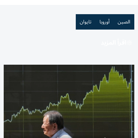
الصين
أوروبا
تايوان
اقرأ المزيد