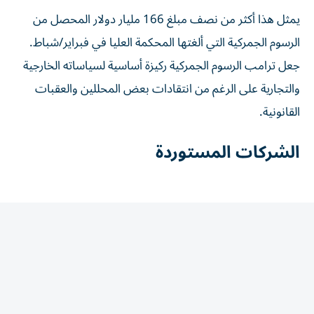
يمثل هذا أكثر من نصف مبلغ 166 مليار دولار المحصل من
الرسوم الجمركية التي ألغتها المحكمة العليا في فبراير/شباط.
جعل ترامب الرسوم الجمركية ركيزة أساسية لسياساته الخارجية
والتجارية على الرغم من ​انتقادات بعض المحللين والعقبات
القانونية.
الشركات المستوردة
واشتكى المنتقدون من أن ‌المبالغ المستردة لم تصل إلى الأسر،
بل ذهبت إلى الشركات المستوردة.
وقال النائب الديمقراطي جريج كاسار هذا الأسبوع «ترامب
يرسل ’المبالغ المستردة‘ ⁠إلى الشركات، وليس إلى المواطنين
العاملين. يجب أن يعود كل سنت من هذه المبالغ المستردة إلى