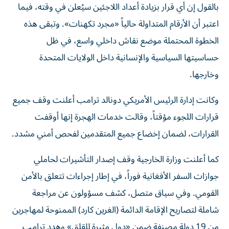
بالقول إن أي قرار بزيادة أعداد اللاجئين سيُعلن في وقته، فيما
اعتبر أن الأرقام المتداولة حالياً «مجرد تكهنات». وتبقى هذه
الخطوة المحتملة موضع نقاش داخلي واسع، في ظل
حساسيتها السياسية والإنسانية داخل الولايات المتحدة
وخارجها.
وكانت إدارة الرئيس الأمريكي دونالد ترامب أعلنت وقف جميع
قرارات اللجوء مؤقتاً، وقالت خدمات الهجرة إنها أوقفت
القرارات، لضمان إخضاع جميع المتقدمين لفحص أمني مشدد.
كما أعلنت وزارة الخارجية وقف إصدار التأشيرات لحاملي
جوازات السفر الأفغانية فوراً، في إطار إجراءات تتعلق بالأمن
القومي. وفي سياق متصل، كشف مسؤولون عن مراجعة
شاملة لتصاريح الإقامة الدائمة (الغرين كارد) الممنوحة لمهاجرين
من 19 دولة مصنفة ضمن «دول مثيرة للقلق» وهدد ترامب