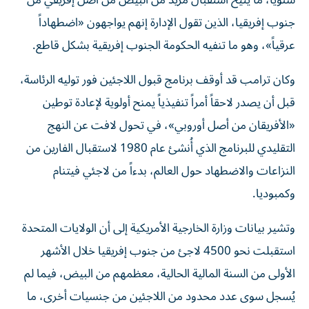
سنوياً، ما يتيح استقبال مزيد من البيض من أصل إفريقي من
جنوب إفريقيا، الذين تقول الإدارة إنهم يواجهون «اضطهاداً
عرقياً»، وهو ما تنفيه الحكومة الجنوب إفريقية بشكل قاطع.
وكان ترامب قد أوقف برنامج قبول اللاجئين فور توليه الرئاسة،
قبل أن يصدر لاحقاً أمراً تنفيذياً يمنح أولوية لإعادة توطين
«الأفريقان من أصل أوروبي»، في تحول لافت عن النهج
التقليدي للبرنامج الذي أُنشئ عام 1980 لاستقبال الفارين من
النزاعات والاضطهاد حول العالم، بدءاً من لاجئي فيتنام
وكمبوديا.
وتشير بيانات وزارة الخارجية الأمريكية إلى أن الولايات المتحدة
استقبلت نحو 4500 لاجئ من جنوب إفريقيا خلال الأشهر
الأولى من السنة المالية الحالية، معظمهم من البيض، فيما لم
يُسجل سوى عدد محدود من اللاجئين من جنسيات أخرى، ما