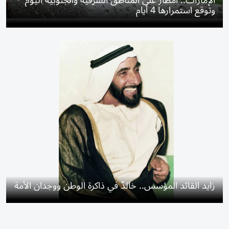
الإمارات.. أمطار على المناطق الشرقية والجنوبية اليوم
وتوقع استمرارها 4 أيام
زايد القائد المؤسس.. خالدٌ في ذاكرة الوطن ووجدان الأمة