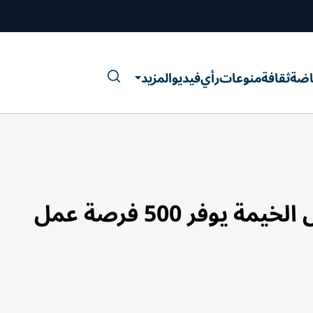
اضة
ثقافة
منوعات
رأي
فيديو
المزيد
فر 500 فرصة عمل