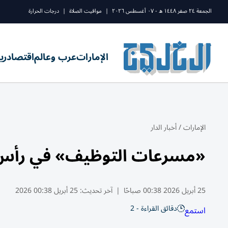
الجمعة ٢٤ صفر ١٤٤٨ ه - ٠٧ أغسطس ٢٠٢٦
|
مواقيت الصلاة
|
درجات الحرارة
الإمارات
عرب وعالم
اقتصاد
ري
الإمارات
/
أخبار الدار
«مسرعات التوظيف» في رأس الخيمة يو
25 أبريل 2026 00:38 صباحًا
|
آخر تحديث:
25 أبريل 00:38 2026
دقائق القراءة - 2
استمع