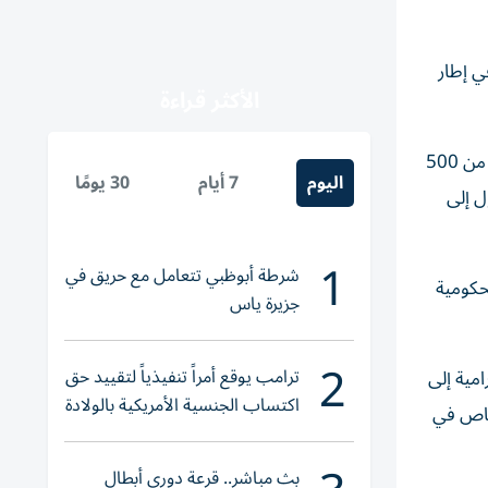
ي إطار
الأكثر قراءة
شهد المعرض - الذي أقيم في مقر كليات التقنية العليا برأس الخيمة - مشاركة 30 جهة من القطاعين الحكومي والخاص وفرت أكثر من 500
اليوم
7 أيام
30 يومًا
 إلى
1
شرطة أبوظبي تتعامل مع حريق في
حكومية
جزيرة ياس
2
ترامب يوقع أمراً تنفيذياً لتقييد حق
مية إلى
اكتساب الجنسية الأمريكية بالولادة
لخاص في
بث مباشر.. قرعة دوري أبطال