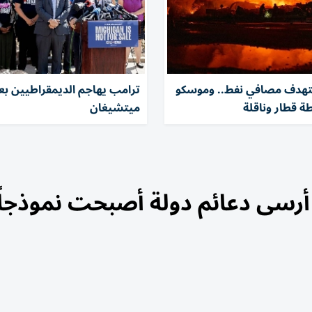
ستهدف مصافي نفط.. وموسكو
ترامب يهاجم الديمقراطيين بعد
 قطار وناقلة
ميتشيغان
 أرسى دعائم دولة أصبحت نموذجاً