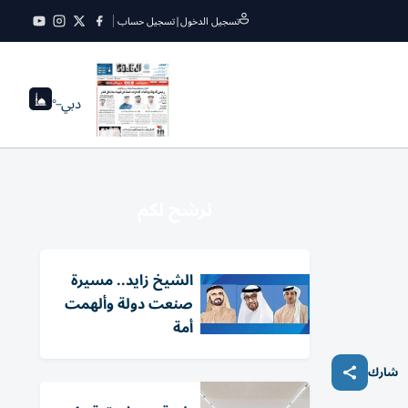
تسجيل الدخول
|
تسجيل حساب
دبي
--°
نرشح لكم
الشيخ زايد.. مسيرة
صنعت دولة وألهمت
أمة
شارك