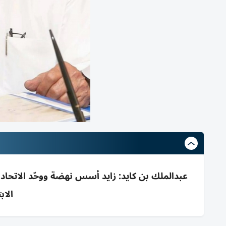
عبدالملك بن كايد: زايد أسس نهضة ووحّد الاتحاد
الاب