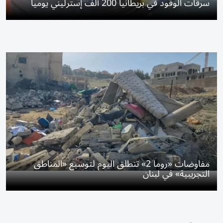
سرقات الوقود في بريطانيا 200 ألف إسترليني يومياً
مفاوضات «روما 2» تنطلق اليوم لتوسيع «المناطق
التجريبية» في لبنان