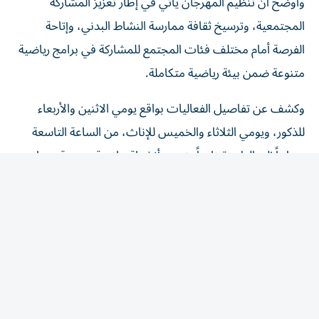
المجتمعية، وترسيخ ثقافة ممارسة النشاط البدني، وإتاحة
الفرصة أمام مختلف فئات المجتمع للمشاركة في برامج رياضية
متنوعة ضمن بيئة رياضية متكاملة.
وكشف عن تفاصيل الفعاليات بواقع يومي الاثنين والأربعاء
للذكور، ويومي الثلاثاء والخميس للإناث، من الساعة التاسعة
صباحاً إلى الواحدة ظهراً، ضمن أنشطة رياضية متنوعة منها
التايكواندو، والجودو، والمصارعة، والملاكمة، والجوجيستو،
والليزر رن، والريشة الطائرة، والشطرنج، واليوغا الرياضية،
والقوس والسهم، والتجديف الأرضي «الروينج».(وام)
المقالة التالية