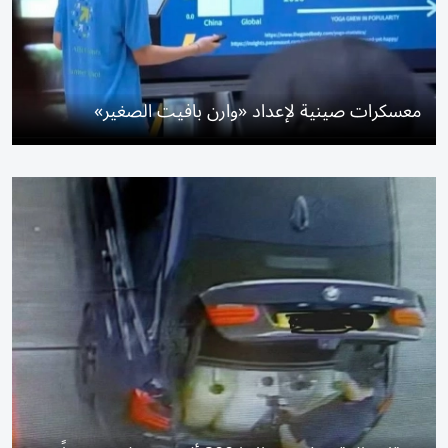
معسكرات صينية لإعداد «وارن بافيت الصغير»