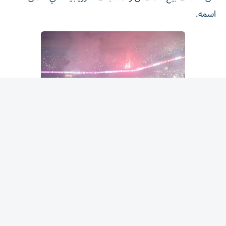
اسمه.
جمهور كبير
وحظي قائد المنتخب المصري ونجمه الأول باستقبال الأبطال
من آلاف المشجعين الأربعاء في مدينة طرابزون (شمال شرق
تركيا)،كما شارك الآلاف مساء الخميس في "حفل توقيع" في
ملعب النادي.