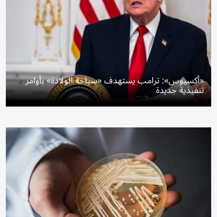
«أكسيوس»: ترامب يستهدف «سياحة الولادة» بأوامر
تنفيذية جديدة