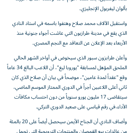
بألوان ليفربول الإنجليزي.
واستقبل الآلاف محمد صلاح وهتفوا باسمه في استاد النادي
الذي يقع في مدينة طرازبون التي عاشت أجواء جنونية منذ
الأربعاء بعد الإعلان عن التعاقد مع النجم المصري.
وأعلن طرابزون سبور الذي سيخوض في أواخر الشهر الحالي
الملحق المؤهل لمسابقة "يوروبا ليغ"، أن اللاعب البالغ 34 عاماً
وقع "عقداً لمدة عامين"، موضحاً في بيان أن صلاح الذي كان
ثاني أعلى اللاعبين أجراً في الدوري الممتاز الموسم الماضي،
سيتقاضى 17 مليون يورو سنوياً من دون احتساب مكافآت
الأداء،في رقم قياسي على صعيد الدوري التركي.
وأضاف النادي أن الجناح الأيمن سيحصل أيضاً على 20 بالمئة
من عائدات بيع القمصان والمنتجات الترويجية التي تحمل