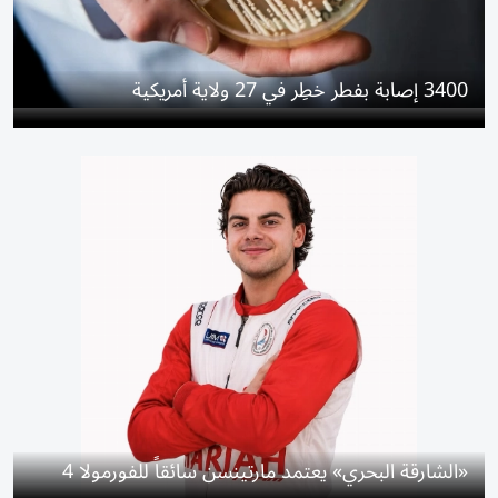
3400 إصابة بفطر خطِر في 27 ولاية أمريكية
«الشارقة البحري» يعتمد مارتينسن سائقاً للفورمولا 4