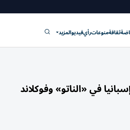
اضة
ثقافة
منوعات
رأي
فيديو
المزيد
سبانيا في «الناتو» وفوكلاند