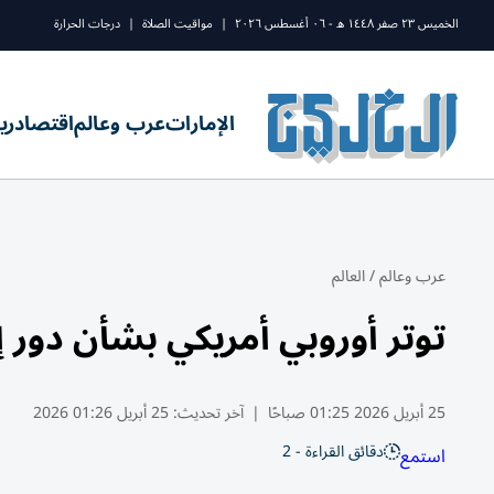
الخميس ٢٣ صفر ١٤٤٨ ه - ٠٦ أغسطس ٢٠٢٦
|
مواقيت الصلاة
|
درجات الحرارة
الإمارات
عرب وعالم
اقتصاد
ري
عرب وعالم
/
العالم
توتر أوروبي أمريكي بشأن دور إ
25 أبريل 2026 01:25 صباحًا
|
آخر تحديث:
25 أبريل 01:26 2026
دقائق القراءة - 2
استمع