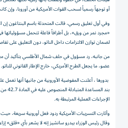
أو توجهاً رسمياً لسحب القوات الأمريكية من أوروبا، وإن كان
وفي أول تعليق رسمي، قالت المتحدثة باسم البنتاغون إن الإد
«مجرد نمر من ورق»، بل أطرافاً فاعلة تتحمل مسؤولياتها ف
لضمان توازن الالتزامات داخل الناتو، دون التعليق على تفاص
من جانبه، رد مسؤول في حلف شمال الأطلسي بتأكيد أن معا
عضو، ما يجعل الطرح الأمريكي، خارج الإطار القانوني للناتو.
بدورها ، أعلنت المفوضية الأوروبية من جانبها أنها تعمل ع
بند الم
الإجراءات العملية المرتبطة به.
وأثارت التسريبات الأمريكية ردود فعل أوروبية سريعة، حيث 
وقال رئيس الوزراء بيدرو سانشيز إنه لا يشعر بأي «قلق» إزاء 