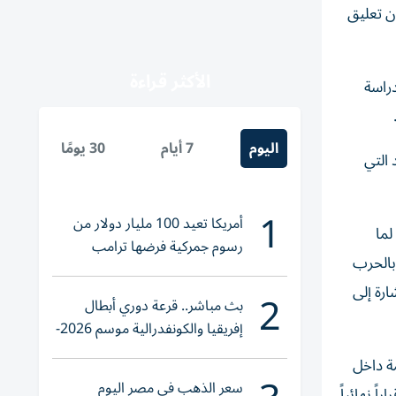
ن تعليق
الأكثر قراءة
دراسة
اليوم
7 أيام
30 يومًا
التي
1
أمريكا تعيد 100 مليار دولار من
لما
رسوم جمركية فرضها ترامب
 بالحرب
رة إلى
2
بث مباشر.. قرعة دوري أبطال
إفريقيا والكونفدرالية موسم 2026-
2027
ة داخل
سعر الذهب في مصر اليوم
ً نهائياً