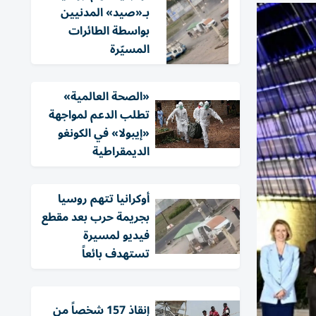
بـ«صيد» المدنيين
بواسطة الطائرات
المسيّرة
«الصحة العالمية»
تطلب الدعم لمواجهة
«إيبولا» في الكونغو
الديمقراطية
أوكرانيا تتهم روسيا
بجريمة حرب بعد مقطع
فيديو لمسيرة
تستهدف بائعاً
إنقاذ 157 شخصاً من