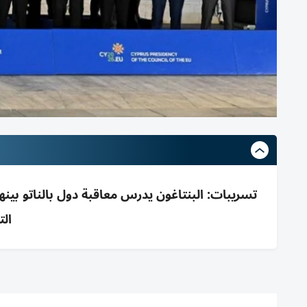
تسريبات: البنتاغون يدرس معاقبة دول بالناتو بينه
الت