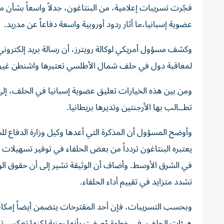
فجّرت تسريبات إعلامية، من البنتاغون، جدلاً واسعاً بشأن م
عضوية إسبانيا،ما أثار ردود أوروبية واسعة دفاعاً عن مدريد.
وكشف مسؤول أمريكي لوكالة رويترز، أن رسالة بريد إلكتروني 
لمعاقبة دول في حلف شمال الأطلسي تعتبرها واشنطن غير م
ومن بين هذه الخيارات تعليق عضوية إسبانيا في الحلف، إلى
تطــالب بها الأرجنتين وتديرها بريطانيا.
وأوضح المسؤول أن المذكرة التي أعدها وكيل وزارة الدفاع ل
يعتبره البنتاغون تردداً من بعض الحلفاء في توفير تسهيلات 
في الشرق الأوسط. وأضاف أن الوثيقة تشير إلى أن حقوق الوص
تشدد متزايد في تقييم أداء الحلفاء.
وبحسب التسريبات، فإن أحد المقترحات يتضمن أيضاً إمكا
هيئات الحلف، في خطوة وُصفت بأنها رمزية لكنها تعكس توتراً 