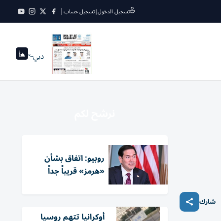
تسجيل الدخول
|
تسجيل حساب
دبي
--°
نرشح لكم
روبيو: اتفاق بشأن
«هرمز» قريباً جداً
شارك
أوكرانيا تتهم روسيا