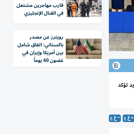
قارب مهاجرين مشتعل
في القنال الإنجليزي
‏رويترز عن مصدر
باكستاني: اتفاق شامل
بين أمريكا وإيران في
غضون 60 يوماً
د تؤكد