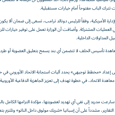
ت تترك الباب مفتوحاً أمام خيارات مستقبلية.
ارة الأمريكية، وفقاً للرئيس دونالد ترامب، تسعى إلى ضمان ألا يكون 
ي العمليات المشتركة. وأضافت أن الوزارة تعمل على توفير خيارات لل
يل المداولات الداخلية.
هدة تأسيس الحلف لا تتضمن أي بند يسمح بتعليق العضوية أو طرد 
لى إعداد «مخطط توجيهي» يحدد آليات استجابة الاتحاد الأوروبي في ح
ساعدة المتبادلة المنصوص عليه في المادة 42.7 من معاهدة الاتحاد، في خطوة تهدف إلى تعزيز الجاهزية الدفاعية الأ
سارعت مدريد إلى نفي أي تهديد لعضويتها، مؤكدة التزامها الكامل با
التقارير، مشدداً على أن إسبانيا «شريك موثوق داخل الناتو» وتلتزم بتع