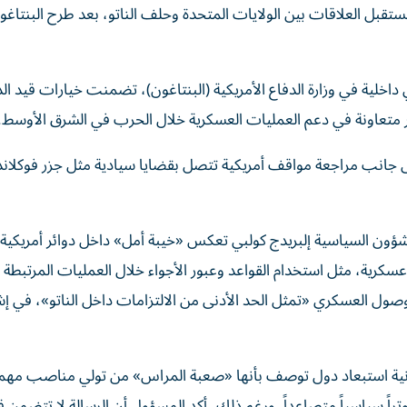
ستقبل العلاقات بين الولايات المتحدة وحلف الناتو، بعد طرح البنتاغو
داخلية في وزارة الدفاع الأمريكية (البنتاغون)، تضمنت خيارات قيد ال
تعاونة في دعم العمليات العسكرية خلال الحرب في الشرق الأوسط.
 جانب مراجعة مواقف أمريكية تتصل بقضايا سيادية مثل جزر فوكلاند 
لشؤون السياسية إلبريدج كولبي تعكس «خيبة أمل» داخل دوائر أمريكية 
عسكرية، مثل استخدام القواعد وعبور الأجواء خلال العمليات المرتبطة
ول العسكري «تمثل الحد الأدنى من الالتزامات داخل الناتو»، في إشا
نية استبعاد دول توصف بأنها «صعبة المراس» من تولي مناصب مهم
سياسياً متصاعداً. ورغم ذلك، أكد المسؤول أن الرسالة لا تتضمن قرارا