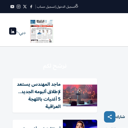
تسجيل الدخول
|
تسجيل حساب
دبي
--°
نرشح لكم
ماجد المهندس يستعد
لإطلاق ألبومه الجديد..
5 أغنيات باللهجة
العراقية
شارك