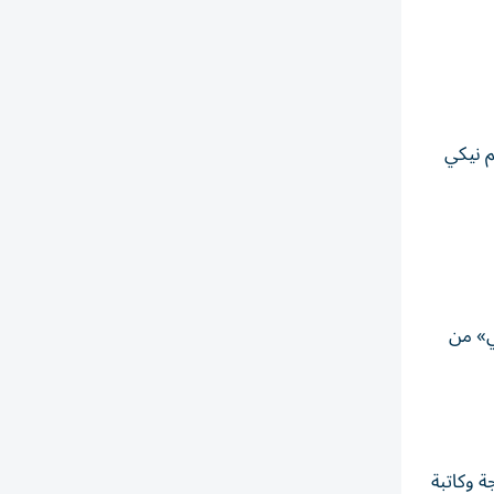
م نيكي
لي» من
جة وكاتبة