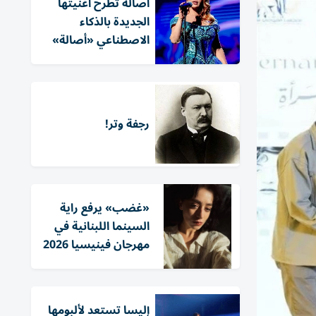
أصالة تطرح أغنيتها
الجديدة بالذكاء
الاصطناعي «أصالة»
رجفة وتر!
«غضب» يرفع راية
السينما اللبنانية في
مهرجان فينيسيا 2026
إليسا تستعد لألبومها