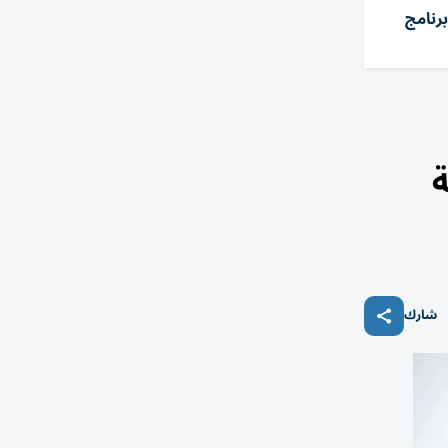
رنامج
ة
شارك