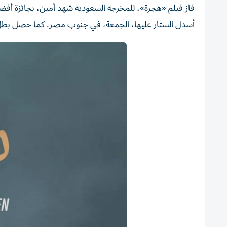
فاز فيلم «هجرة»، للمخرجة السعودية شهد أمين، بجائزة أفضل ف
أسدل الستار عليها، الجمعة، في جنوب ‌مصر. كما حصل بطل