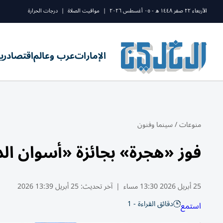
الأربعاء ٢٢ صفر ١٤٤٨ ه - ٠٥ أغسطس ٢٠٢٦
|
مواقيت الصلاة
|
درجات الحرارة
الإمارات
عرب وعالم
اقتصاد
ري
منوعات
/
سينما وفنون
فوز «هجرة» بجائزة «أسوان الدو
25 أبريل 2026 13:30 مساء
|
آخر تحديث:
25 أبريل 13:39 2026
دقائق القراءة - 1
استمع