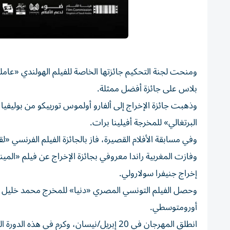
ومنحت لجنة ‌التحكيم جائزتها الخاصة للفيلم الهولندي «عامله
بلاس على جائزة أفضل ممثلة.
وذهبت جائزة الإخراج إلى ألفارو أولموس تورييكو من بوليفيا 
البرتغالي» للمخرجة ‌أفيلينا برات.
وفي مسابقة الأفلام القصيرة، فاز بالجائزة الفيلم الفرنسي «لق
وفازت المغربية راندا معروفي بجائزة الإخراج عن ​فيلم «المينة
إخراج جنيفرا سولارولي.
وحصل الفيلم التونسي المصري «دنيا» للمخرج محمد خليل الب
أورومتوسطي.
انطلق ‌المهرجان في 20 إبريل/نيسان، وكرم ف