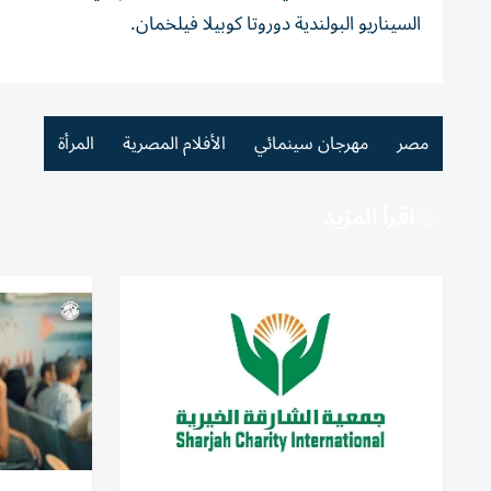
السيناريو البولندية دوروتا كوبيلا فيلخمان.
مصر
مهرجان سينمائي
الأفلام المصرية
المرأة
اقرأ المزيد