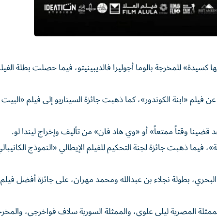
ا كسيدة» للمخرجة ⁠بالوما أجوليرا فالديبينيتو، فيما حصلت بطلة الفيل
عن فيلم «ابنة الكوندور»، كما ​ذهبت جائزة السيناريو إلى فيلم «البيت
د قضينا وقتاً ممتعاً» أو «وي ⁠هاد فان» من تأليف وإخراج ليندا لو.
»، فيما ‌ذهبت جائزة لجنة التحكيم للفيلم ‌الإيطالي «النموذج الكانيبا
حري، بطولة نجلاء ‌بن عبدالله ومحمد مهران، ⁠على جائزة أفضل فيلم
ي هذه الدورة الممثلة المصرية ⁠ليلى علوي، والممثلة السورية ​سلاف فواخرجي، والمخر