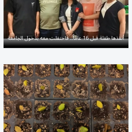
أنقذها طفلة قبل 16 عاماً.. فاحتفلت معه بدخول الجامعة