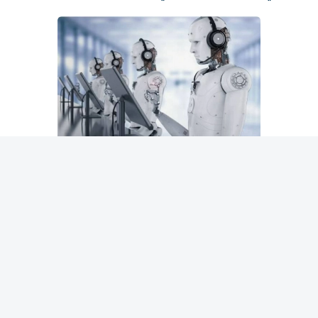
وأوضح أن المخاطر لا تقتصر على الهجمات الإلكترونية، بل
تشمل مجموعة واسعة من السيناريوهات المحتملة التي قد
تنشأ مع امتلاك أنظمة الذكاء الاصطناعي قدرات متقدمة تفوق
قدرة البشر على التحكم بها.
وخلال مقابلة مع برنامج «نيوزنايت»، على قناة هيئة الإذاعة
البريطانية «بي بي سي»، أكد كوكوتايلو أن عدداً من العاملين في
شركات الذكاء الاصطناعي الكبرى سبق أن عبّروا عن مخاوفهم