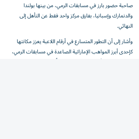
والدنمارك وإسبانيا، بفارق مركز واحد فقط عن التأهل إلى
النهائي.
وأشار إلى أن التطور المتسارع في أرقام اللاعبة يعزز مكانتها
كإحدى أبرز المواهب الإماراتية الصاعدة في مسابقات الرمي،
بعدما سبق لها أن سجلت 49.02 متراً في سلوفينيا العام
الماضي، محطمة الرقم الوطني السابق البالغ 44.60 متراً على
مستوى الناشئات والشابات والسيدات، قبل أن ترفع رقمها إلى
58.96 متراً في بطولة العالم.
وقال إن الوصول لهذا الرقم في بطولة العالم، وأمام نخبة
اللاعبات من مختلف القارات، يمثل مؤشراً مهماً على قدراتها
وإمكاناتها المستقبلية، خصوصاً أنها لا تزال في فئة الشابات،
وأمامها مساحة كبيرة للتطور والمنافسة على المراكز المتقدمة