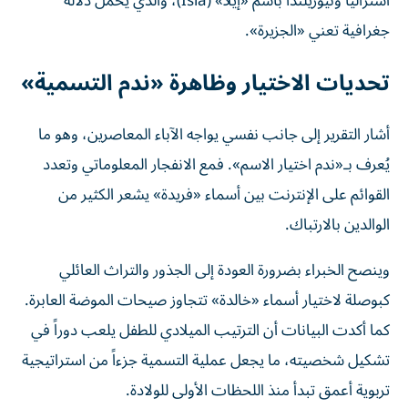
أستراليا ونيوزيلندا باسم «إيلا» (Isla)، والذي يحمل دلالة
جغرافية تعني «الجزيرة».
تحديات الاختيار وظاهرة «ندم التسمية»
أشار التقرير إلى جانب نفسي يواجه الآباء المعاصرين، وهو ما
يُعرف بـ«ندم اختيار الاسم». فمع الانفجار المعلوماتي وتعدد
القوائم على الإنترنت بين أسماء «فريدة» يشعر الكثير من
الوالدين بالارتباك.
وينصح الخبراء بضرورة العودة إلى الجذور والتراث العائلي
كبوصلة لاختيار أسماء «خالدة» تتجاوز صيحات الموضة العابرة.
كما أكدت البيانات أن الترتيب الميلادي للطفل يلعب دوراً في
تشكيل شخصيته، ما يجعل عملية التسمية جزءاً من استراتيجية
تربوية أعمق تبدأ منذ اللحظات الأولى للولادة.