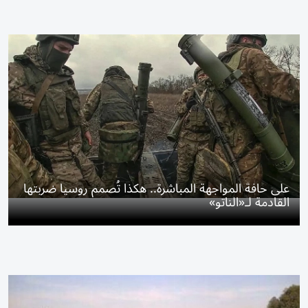
على حافة المواجهة المباشرة.. هكذا تُصمم روسيا ضربتها
القادمة لـ«الناتو»