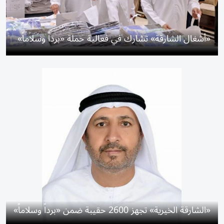
«أشغال الشارقة» تشارك في فعالية حملة «برداً وسلاماً»
«الشارقة الخيرية» تجهز 2600 حقيبة ضمن «برداً وسلاماً»