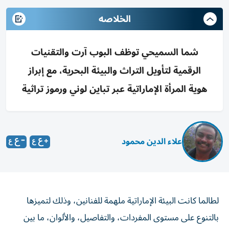
الخلاصه
شما السميحي توظف البوب آرت والتقنيات
الرقمية لتأويل التراث والبيئة البحرية، مع إبراز
هوية المرأة الإماراتية عبر تباين لوني ورموز تراثية
علاء الدين محمود
لطالما كانت البيئة الإماراتية ملهمة للفنانين، وذلك لتميزها
بالتنوع على مستوى المفردات، والتفاصيل، والألوان، ما بين
زرقة البحر وغموضه، والصحراء برمالها الذهبية، وجبالها التي