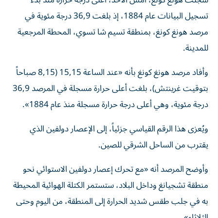
سجلت هونغ كونغ، أمس الأحد، أعلى درجة حرارة منذ بدء
تسجيل البيانات عام 1884، إذ بلغت 36,9 درجة مئوية في
مرصد هونغ كونغ، بمنطقة تسيم شا تسوي، المحطة المرجعية
للمدينة.
وأفاد مرصد هونغ كونغ بأنه «عند الساعة 15,15 (8,15 صباحاً
بتوقيت غرينتش)، بلغت أعلى حرارة مسجلة في المرصد 36,9
درجة مئوية، وهي أعلى درجة حرارة مسجلة منذ عام 1884».
ويُعزى هذا الرقم القياسي جزئياً، إلى الإعصار دولفين الذي
يقترب من الساحل الشرقي للصين.
وأوضح المرصد أنه «مع تحرك إعصار دولفين الاستوائي نحو
منطقة تشجيانغ وداخل البلاد، ستستمر الكتلة الهوائية المحيطة
به في جلب طقس شديد الحرارة إلى المنطقة، من اليوم وحتى
الثلاثاء».