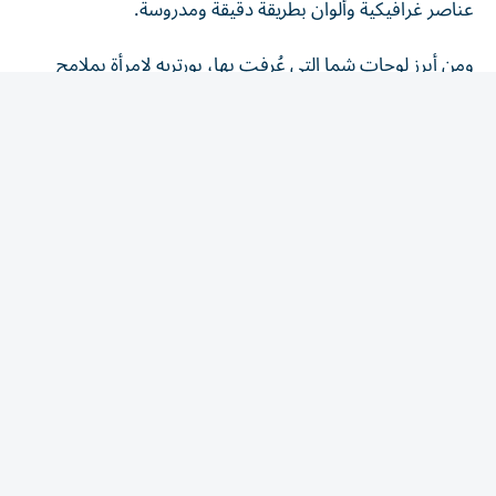
ومن أبرز لوحات شما التي عُرِفت بها، بورتريه لامرأة بملامح
هادئة، ترتدي واحداً من الأزياء التقليدية التراثية الإماراتية المزينة
بنقوش هندسية مستوحاة من التطريز القديم، وتظهر في خلفية
اللوحة مجموعة من الرموز البسيطة، كالأسماك الصغيرة المعلقة
التي تتدلى في الخلفية كعنصر تجريدي أيقوني لافت. وهو
اشتغال فني يشير إلى البيئة التراثية ودورها في الهوية
الإماراتية، وجاء توزيع تلك العلامات على العمل بشكل يجعل
الناظر يربط بينها مباشرة وبين البيئة، ما جعل اللوحة تحفل
بالأبعاد الفكرية العميقة.
وبشكل مباشر فاللوحة تركز على حضور المرأة وقضيتها من
حيث إظهار الهوية والأصالة النسوية، فهذه المرأة تظهر في
قلب العمل كرمز للقيم والتقاليد السمحة، والمحافظة على