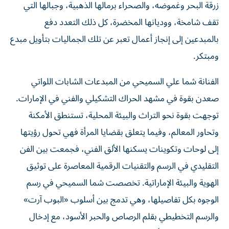
تقف شامخة، ووديانها المخضرة، كل ذلك التعدد دفع
بالمبدعين إلى إنجاز أعمال تعبر عن تلك الجماليات بتأويل مبدع
ومبتكر.
الفنانة شما علي السميحي من المبدعات الشابات اللواتي
صعدن بقوة في مشهد الحراك التشكيلي والفني في الإمارات.
توجهت بقوة نحو التراث والبيئة المحلية، تستنطق الأمكنة
وتحاور المعالم، وفيما يتعلق بقضايا المرأة فهي تحول رؤيتها
إلى لوحات وتكوينات يسكنها الألق الفني، فجمعت بين الفن
التقليدي في الرسم والتقنيات الرقمية المعاصرة على توثيق
الهوية والبيئة الإماراتية. تخصصت شما السميحي في رسم
الوجوه بكل تفاصيلها، وهي تدمج بين أسلوب «البوب آرت»
والرسم التخطيطي بقلم الرصاص والحبر الأسود، مع إدخال
عناصر غرافيكية وألوان بطريقة دقيقة ومدروسة.