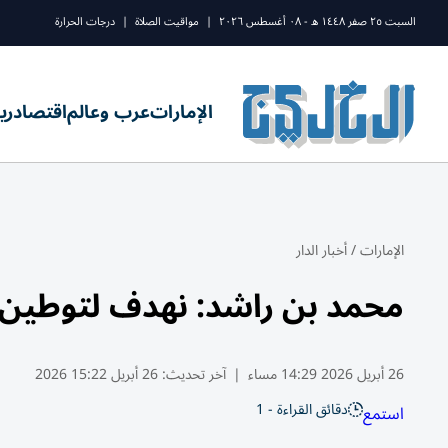
السبت ٢٥ صفر ١٤٤٨ ه - ٠٨ أغسطس ٢٠٢٦
|
مواقيت الصلاة
|
درجات الحرارة
الإمارات
عرب وعالم
اقتصاد
ري
الإمارات
/
أخبار الدار
محمد بن راشد: نهدف لتوطين 5 آلاف منتج حيوي بالكام
26 أبريل 2026 14:29 مساء
|
آخر تحديث:
26 أبريل 15:22 2026
دقائق القراءة - 1
استمع