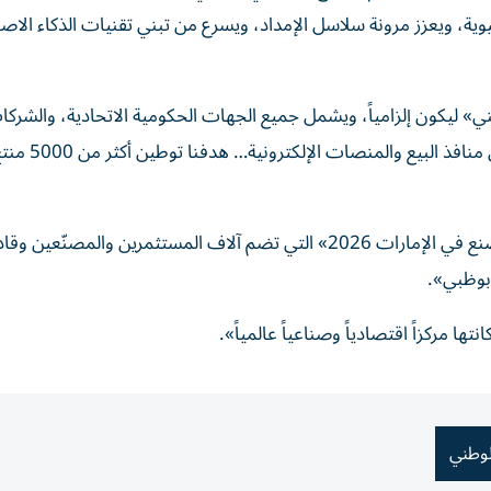
يوية، ويعزز مرونة سلاسل الإمداد، ويسرع من تبني تقنيات الذكاء الا
ني» ليكون إلزامياً، ويشمل جميع الجهات الحكومية الاتحادية، والشرك
الوطنية، واعتمدنا سياسة لدعم حضور المنتجات 
وأضاف سموه: «واطّلعنا على استعدادات انطلاق منصة «اصنع في الإمارات 2026» التي تضم آلاف المستثمرين والمصنّعين و
أبوظبي».
ا مركزاً اقتصادياً وصناعياً عالمياً».
لوطني