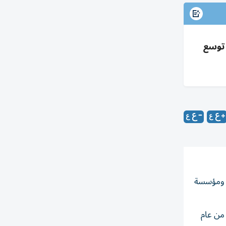
، تبني رقمي 99.5%، تكامل 115 مشروعاً مع 65 جهة، توسع
ة ومؤسسة
 النصف الأول من عام