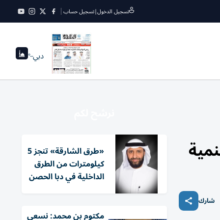
تسجيل الدخول
|
تسجيل حساب
دبي
--°
نرشح لكم
نمية
«طرق الشارقة» تنجز 5
كيلومترات من الطرق
الداخلية في دبا الحصن
شارك
مكتوم بن محمد: نسعى