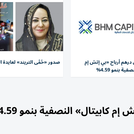
يون درهم أرباح «بي إتش إم
صدور «حُمَّى التريند» لعايدة
فية بنمو 4.59%