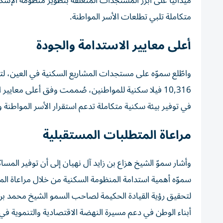
ميدانياً على أبرز المستجدات المتعلقة بتطوير منظومة الإس
متكاملة تلبي تطلعات الأسر المواطنة.
أعلى معايير الاستدامة والجودة
واطّلع سموّه على مستجدات المشاريع السكنية في العين، 
10,316 فيلا سكنية للمواطنين، صُممت وفق أعلى معايي
في توفير بيئة سكنية متكاملة تدعم استقرار الأسر المواطنة و
مراعاة المتطلبات المستقبلية
وأشار سموّ الشيخ هزاع بن زايد آل نهيان إلى أن توفير المسا
سموّه أهمية استدامة المنظومة السكنية من خلال مراعاة المت
لتحقيق رؤية القيادة الحكيمة لصاحب السمو الشيخ محمد بن ز
أبناء الوطن في دعم مسيرة النهضة الاقتصادية والتنموية في ال