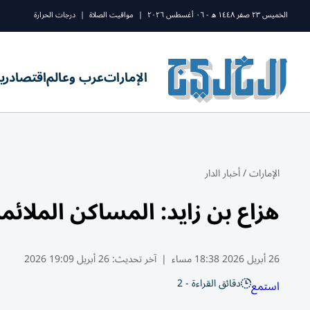
الخميس ٢٣ صفر ١٤٤٨ ه - ٠٦ أغسطس ٢٠٢٦
|
مواقيت الصلاة
|
درجات الحرارة
الإمارات
عرب وعالم
اقتصاد
ري
الإمارات
/
أخبار الدار
هزاع بن زايد: المساكن الملائم
26 أبريل 2026 18:38 مساء
|
آخر تحديث:
26 أبريل 19:09 2026
دقائق القراءة - 2
استمع