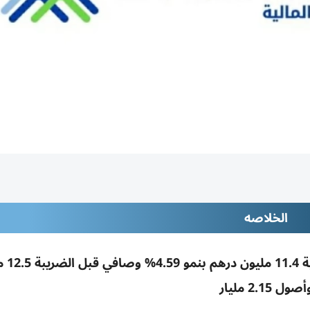
الخلاصه
«بي إتش إم كابيتال» 
أصول 2.15 مليار