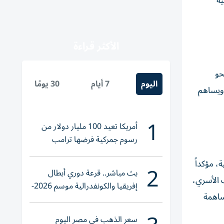
ية
الأكثر قراءة
حو
اليوم
7 أيام
30 يومًا
 ويساهم
1
أمريكا تعيد 100 مليار دولار من
رسوم جمركية فرضها ترامب
، مؤكداً
2
بث مباشر.. قرعة دوري أبطال
ك الأسري،
إفريقيا والكونفدرالية موسم 2026-
ساهمة
2027
سعر الذهب في مصر اليوم