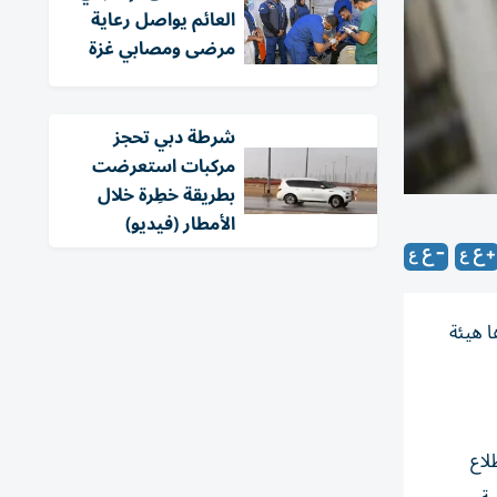
العائم يواصل رعاية
مرضى ومصابي غزة
شرطة دبي تحجز
مركبات استعرضت
بطريقة خطِرة خلال
الأمطار (فيديو)
ا هيئة
لاع