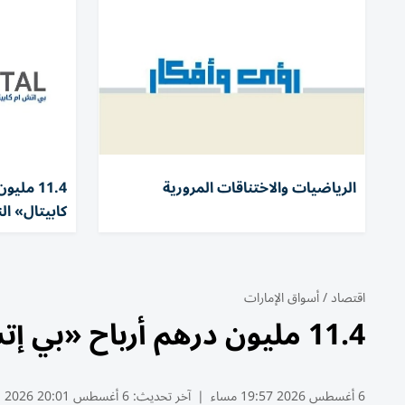
الرياضيات والاختناقات المرورية
11.4 مل
كابيتال» النص
اقتصاد
/
أسواق الإمارات
11.4 مليون درهم أرباح «بي إتش إم كابيتال» النصفية بنمو 4.59%
6 أغسطس 2026 19:57 مساء
|
آخر تحديث:
6 أغسطس 20:01 2026