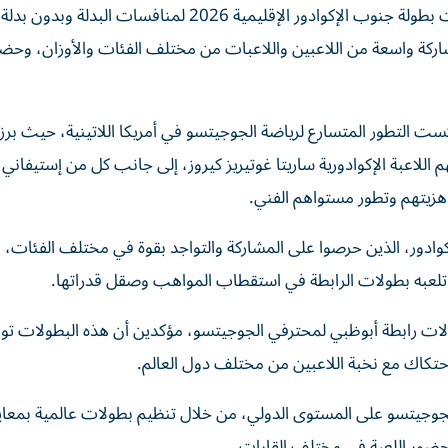
اختتمت رابطة أبوظبي لمحترفي الجوجيتسو بنجاح منافسات بطولة جنوب الإكوادور الإقليمية 2026 لمنافسات ال
كة واسعة من اللاعبين واللاعبات من مختلف الفئات والأوزان، وحض
التطور المتسارع لرياضة الجوجيتسو في أمريكا اللاتينية، حيث برز
اللاعبة الإكوادورية ساريتا غوتيريز كيروز، إلى جانب كل من إستيفاني أ
د جاهزيتهم وتطور مستواهم الفني.
كوادور، الذين حرصوا على المشاركة والتواجد بقوة في مختلف الفئات،
 تلعبه بطولات الرابطة في استقطاب المواهب وصقل قدراتها.
ات رابطة أبوظبي لمحترفي الجوجيتسو، مؤكدين أن هذه البطولات توفر
حتكاك مع نخبة اللاعبين من مختلف دول العالم.
وجيتسو على المستوى الدولي، من خلال تنظيم بطولات عالمية بمعاي
حضور اللعبة في مختلف القارات.