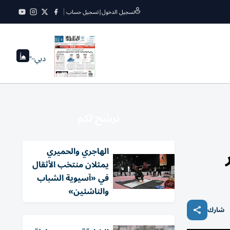
تسجيل الدخول
|
تسجيل حساب
دبي
--°
نرشح لكم
الهاجري والحميري
يمثلان منتخب الأثقال
في «آسيوية الشباب
والناشئين»
شارك