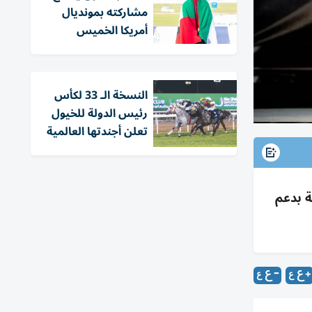
مشاركته بمونديال
أمريكا الخميس
النسخة الـ 33 لكأس
رئيس الدولة للخيول
تعلن أجندتها العالمية
ا اللاتينية بدعم