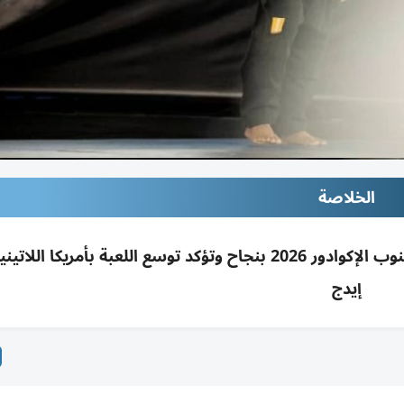
الخلاصة
رابطة أبوظبي لمحترفي الجوجيتسو تختتم بطولة جنوب الإكوادور 2026 بنجاح وتؤكد توسع اللعبة بأمريك
إيدج