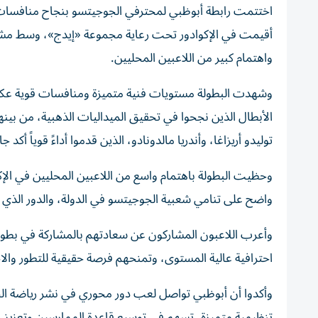
أقيمت في الإكوادور تحت رعاية مجموعة «إيدج»، وسط مشار
واهتمام كبير من اللاعبين المحليين.
وشهدت البطولة مستويات فنية متميزة ومنافسات قوية عكست 
الأبطال الذين نجحوا في تحقيق الميداليات الذهبية، من بينهم 
توليدو أريزاغا، وأندريا مالدونادو، الذين قدموا أداءً قوياً أك
وحظيت البطولة باهتمام واسع من اللاعبين المحليين في الإ
واضح على تنامي شعبية الجوجيتسو في الدولة، والدور الذي
وأعرب اللاعبون المشاركون عن سعادتهم بالمشاركة في بطول
احترافية عالية المستوى، وتمنحهم فرصة حقيقية للتطور والا
وأكدوا أن أبوظبي تواصل لعب دور محوري في نشر رياضة الج
تنظيمية متميزة، تسهم في توسيع قاعدة الممارسين وتعزيز 