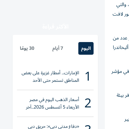
بدلة وبدون بدلة، والتي
ور لافت
الأكثر قراءة
 عدد من
ليخاندرا
اليوم
7 أيام
30 يومًا
1
 في مؤشر
الإمارات.. أمطار غزيرة على بعض
المناطق تستمر حتى الأحد
 بيئة
2
أسعار الذهب اليوم في مصر
الأربعاء 5 أغسطس 2026..آخر
تحديث لعيار 21
ير
«دفاع مدني دبي»: حريق دبي