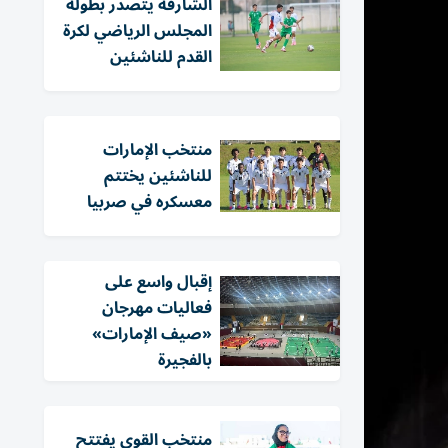
الشارقة يتصدر بطولة
المجلس الرياضي لكرة
القدم للناشئين
منتخب الإمارات
للناشئين يختتم
معسكره في صربيا
إقبال واسع على
فعاليات مهرجان
«صيف الإمارات»
بالفجيرة
منتخب القوى يفتتح