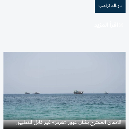
دونالد ترامب
اقرأ المزيد
الاتفاق المقترح بشأن عبور «هرمز» غير قابل للتطبيق