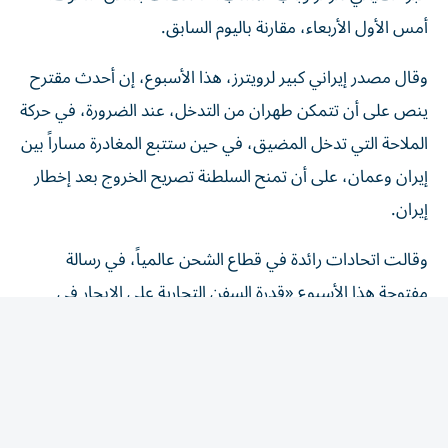
أمس الأول الأربعاء، مقارنة باليوم السابق.
وقال مصدر إيراني كبير لرويترز، هذا الأسبوع، إن أحدث مقترح
ينص على أن تتمكن طهران من التدخل، عند الضرورة، في حركة
الملاحة التي تدخل المضيق، ​في حين ستتبع المغادرة مساراً بين
إيران وعمان، على ‌أن تمنح السلطنة تصريح الخروج بعد إخطار
إيران.
وقالت اتحادات رائدة في قطاع الشحن عالمياً، في رسالة
مفتوحة هذا الأسبوع «قدرة السفن التجارية على الإبحار في
الممرات المائية الدولية بأمان وعلى نحو يمكن التنبؤ به، ومن
دون عوائق لا داعي لها، أمر أساسي لضمان مرونة سلاسل ​
الإمداد، والاستقرار ‌الاقتصادي، وأمن الطاقة».
وجاء في الرسالة، التي أرسلت إلى وكالة الشحن التابعة للأمم