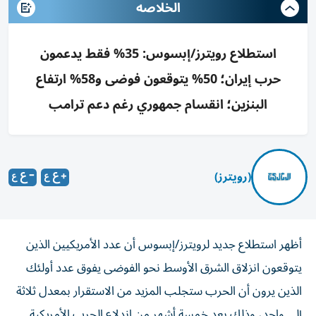
الخلاصه
استطلاع رويترز/إبسوس: 35% فقط يدعمون
حرب إيران؛ 50% يتوقعون فوضى و58% ارتفاع
البنزين؛ انقسام جمهوري رغم دعم ترامب
(رويترز)
أظهر استطلاع جديد لرويترز/إبسوس أن عدد الأمريكيين الذين
يتوقعون انزلاق الشرق الأوسط نحو الفوضى يفوق عدد أولئك
الذين يرون أن الحرب ستجلب المزيد من الاستقرار بمعدل ثلاثة
إلى واحد، وذلك بعد خمسة ‌أشهر من اندلاع الحرب الأمريكية