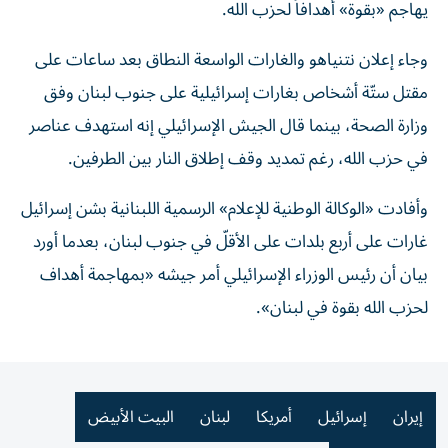
يهاجم «بقوة» أهدافاً لحزب الله.
وجاء إعلان نتنياهو والغارات الواسعة النطاق بعد ساعات على
مقتل ستّة أشخاص بغارات إسرائيلية على جنوب لبنان وفق
وزارة الصحة، بينما قال الجيش الإسرائيلي إنه استهدف عناصر
في حزب الله، رغم تمديد وقف إطلاق النار بين الطرفين.
وأفادت «الوكالة الوطنية للإعلام» الرسمية اللبنانية بشن إسرائيل
غارات على أربع بلدات على الأقلّ في جنوب لبنان، بعدما أورد
بيان أن رئيس الوزراء الإسرائيلي أمر جيشه «بمهاجمة أهداف
لحزب الله بقوة في لبنان».
إيران
إسرائيل
أمريكا
لبنان
البيت الأبيض