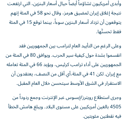
وأبدى أمريكيون تشاؤماً أيضاً حيال أسعار البنزين، التي ارتفعت
نتيجة إغلاق إيران لمضيق هرمز، وقال نحو 58 في المئة إنهم
يتوقعون أن تزداد أسعار البنزين سوءاً، بينما توقع 15 في المئة
فقط تحسنَّها.
وعلى الرغم من التأييد العام لترامب بين الجمهوريين فقد
انقسموا بشدة حول كيفية سير الحرب. ويوافق 80 في المئة من
الجمهوريين على أداء ترامب كرئيس، ويؤيد 66 في المئة تعامله
مع إيران. لكن 41 في المئة،​أي أقل من النصف، يعتقدون أن
الاستقرار في الشرق الأوسط سيتحسن خلال العام المقبل.
وجرى استطلاع رويترز/إبسوس عبر الإنترنت وجمع ردوداً من
4505 بالغين أمريكيين على مستوى البلاد. ويبلغ هامش الخطأ
فيه نقطتين مئويتين.