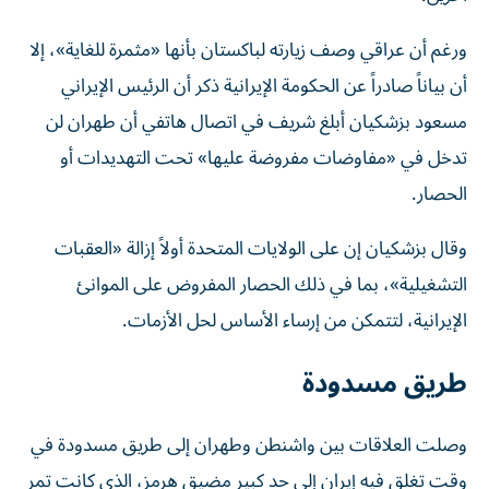
ورغم أن عراقي وصف زيارته لباكستان بأنها «مثمرة للغاية»، إلا
أن بياناً صادراً عن الحكومة الإيرانية ذكر أن الرئيس الإيراني
مسعود بزشكيان أبلغ شريف في اتصال هاتفي أن طهران لن
تدخل في «مفاوضات مفروضة عليها» تحت التهديدات ⁠أو
الحصار.
وقال بزشكيان إن على الولايات المتحدة أولاً إزالة «العقبات
التشغيلية»، بما في ذلك الحصار المفروض على الموانئ
الإيرانية، لتتمكن من إرساء الأساس لحل الأزمات.
طريق مسدودة
وصلت العلاقات بين واشنطن وطهران إلى طريق مسدودة في
وقت تغلق فيه إيران إلى حد كبير مضيق هرمز، ​الذي كانت تمر