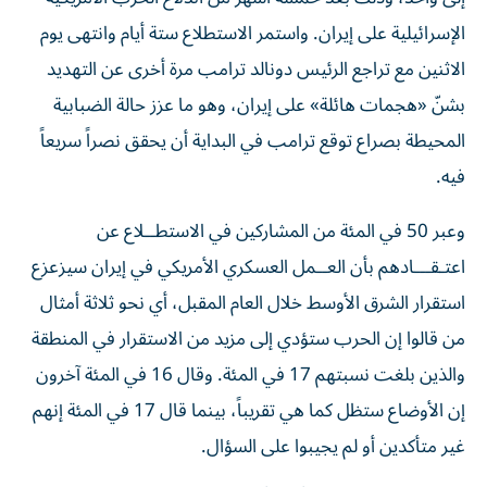
الإسرائيلية على إيران. واستمر الاستطلاع ستة أيام وانتهى يوم
الاثنين مع تراجع الرئيس دونالد ترامب مرة أخرى عن التهديد
بشنّ «هجمات هائلة» على إيران، ​وهو ما عزز حالة الضبابية
المحيطة بصراع توقع ترامب في البداية أن يحقق نصراً سريعاً
فيه.
وعبر 50 في المئة من المشاركين في الاستطــلاع عن
اعتـقـــادهم بأن العــمل ‌العسكري الأمريكي في إيران سيزعزع
استقرار الشرق الأوسط ‌خلال العام المقبل، أي نحو ثلاثة أمثال
من قالوا إن الحرب ستؤدي إلى مزيد من الاستقرار في المنطقة
والذين بلغت نسبتهم 17 في المئة. وقال 16 في المئة آخرون
إن الأوضاع ستظل كما هي تقريباً، بينما قال 17 في المئة إنهم
غير متأكدين أو لم يجيبوا على السؤال.