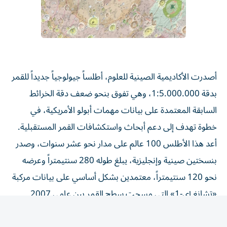
أصدرت الأكاديمية الصينية للعلوم، أطلساً جيولوجياً جديداً للقمر
بدقة 1:5.000.000، وهي تفوق بنحو ضعف دقة الخرائط
السابقة المعتمدة على بيانات مهمات أبولو الأمريكية، في
خطوة تهدف إلى دعم أبحاث واستكشافات القمر المستقبلية.
أعد هذا الأطلس 100 عالم على مدار نحو عشر سنوات، وصدر
بنسختين صينية وإنجليزية، يبلغ طوله 280 سنتيمتراً وعرضه
نحو 120 سنتيمتراً، معتمدين بشكل أساسي على بيانات مركبة
«تشانغ إي-1» التي مسحت سطح القمر بين عامي 2007
و2009.