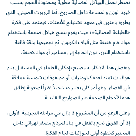
تضطر لحمل الهياكل الفضائية مطويةً ومحدودة الحجم بسبب
قيود الوزن والمساحة داخل الصاروخ. أما الروبوت الصيني، الذي
يطوره باحثون في معهد «شنيانغ للأتمتة»، فيعتمد على فكرة
«الطباعة الفضائية»؛ حيث يقوم بنسج هياكل ضخمة باستخدام
مواد خام خفيفة مثل ألياف الكربون، ثم تجميعها بدقة فائقة
باستخدام الليزر، دون الحاجة إلى مسامير أو مواد لاصقة.
وبفضل هذا الابتكار، سيصبح بإمكان العلماء في المستقبل بناء
هوائيات تمتد لعدة كيلومترات أو مصفوفات شمسية عملاقة
في الفضاء، وهو أمر كان يعتبر مستحيلاً نظراً لصعوبة إطلاق
هذه الأحجام الضخمة عبر الصواريخ التقليدية.
وعلى الرغم من أن المشروع لا يزال في مراحله التجريبية الأولى،
إلا أن الفريق نجح بالفعل في بناء نموذج مصغر لهوائي داخل
المختبر كخطوة أولى نحو إثبات نجاح الفكرة.