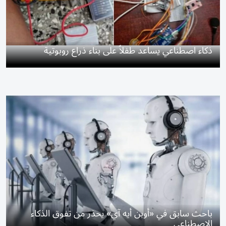
ذكاء اصطناعي يساعد طفلاً على بناء ذراع روبوتية
باحث سابق في «أوبن أيه آي» يحذر من تفوق الذكاء
الاصطناعي