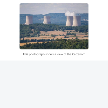
This photograph shows a view of the Cattenom
nuclear power plant of Cattenom from Contz-les-
Bains, northeastern France, on August 5, 2026.
One of the power station’s reactors was shut down
on August 3, 2026 as a precautionary measure due
to a drop in the flow of the Moselle and Meuse
rivers. (Photo by Jean-Christophe VERHAEGEN /
AFP)