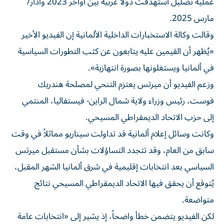
عملية تضليل استهدفت دولاً غربية بين أواخر 2023 وآذار/
مارس 2025.
وقالت وكالة الاستخبارات الداخلية الألمانية إن الفيديو الأخير
«يُظهر أن القيمين عليه يتابعون عن كثب التطورات السياسية
في ألمانيا ويستغلونها بصورة انتهازية».
وزعم الفيديو أن ميرتس يعتزم التنحي لمصلحة هندريك
فوست، رئيس وزراء ولاية شمال الراين- فيستفاليا، المنتمي
إلى حزب الاتحاد الديمقراطي المسيحي.
وكانت وسائل إعلام ألمانية قد تداولت سيناريو مماثلاً في وقت
سابق من العام، وقد تتجدد التساؤلات بشأن مستقبل ميرتس
السياسي بعد انتخابات إقليمية في شرق ألمانيا الشهر المقبل،
يُتوقع أن يحقق فيها الاتحاد الديمقراطي المسيحي نتائج
متواضعة.
لكن الفيديو يتضمن خطأ واضحاً، إذ يشير إلى «انتخابات عامة