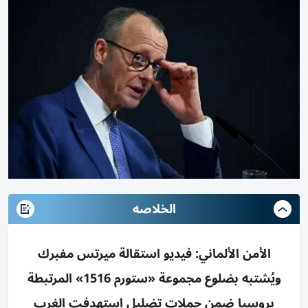
الخلاصه
الأمن الألماني: فيديو استقالة ميرتس مفبرك
ويُشتبه بضلوع مجموعة «ستورم 1516» المرتبطة
بروسيا ضمن حملات تضليل استهدفت الغرب