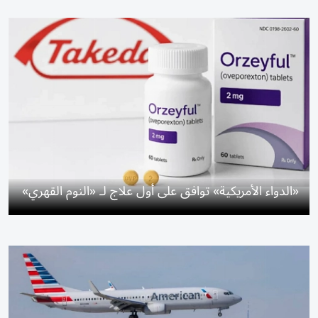
«الدواء الأمريكية» توافق على أول علاج لـ «النوم القهري»