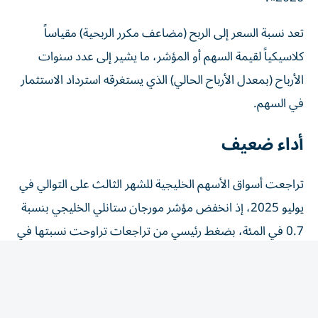
تعد نسبة السعر إلى الربح (مضاعف مكرر الربحية) مقياساً
كلاسيكياً لقيمة السهم أو المؤشر، ما يشير إلى عدد سنوات
الأرباح (بمعدل الأرباح الحالي) الذي يستغرقه استرداد الاستثمار
في السهم.
أداء ضعيف
تراجعت أسواق الأسهم الخليجية للشهر الثالث على التوالي في
يوليو 2025، إذ انخفض مؤشر مورجان ستانلي الخليجي بنسبة
0.7 في المئة، بضغط رئيسي من تراجعات تراوحت نسبتها في
معظم الأسواق بين المستويات المنخفضة والمتوسطة من خانة
الآحاد، في حين سجلت كل من الكويت وأبوظبي مكاسب
هامشية. كما تراجع المؤشر العام للسوق المالية السعودية
(تاسي) للشهر الرابع على التوالي، منخفضاً بنحو 2%، نتيجة