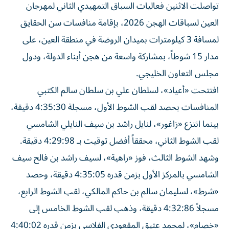
تواصلت الاثنين فعاليات السباق التمهيدي الثاني لمهرجان
العين لسباقات الهجن 2026، بإقامة منافسات سن الحقايق
لمسافة 3 كيلومترات بميدان الروضة في منطقة العين، على
مدار 15 شوطاً، بمشاركة واسعة من هجن أبناء الدولة، ودول
مجلس التعاون الخليجي.
افتتحت «أعياد»، لسلطان علي بن سلطان سالم الكتبي
المنافسات بحصد لقب الشوط الأول، مسجلة 4:35:30 دقيقة،
بينما انتزع «زاغور»، لنايل راشد بن سيف النايلي الشامسي
لقب الشوط الثاني، محققاً أفضل توقيت بـ 4:29:98 دقيقة.
وشهد الشوط الثالث، فوز «راهية»، لسيف راشد بن فالح سيف
الشامسي بالمركز الأول بزمن قدره 4:35:05 دقيقة، وحصد
«شرط»، لسليمان سالم بن حاكم المالكي، لقب الشوط الرابع،
مسجلاً 4:32:86 دقيقة، وذهب لقب الشوط الخامس إلى
«خصام»، لمحمد عتيق المقعودي الفلاسي بزمن قدره 4:40:02