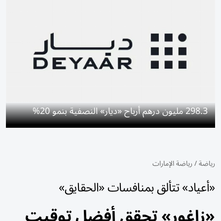
298.3 مليون درهم أرباح «ديار» النصفية بنمو 20%
رياضة
/
رياضة الإمارات
«أعياد» تتألق بمنافسات «الحقايق»
«زاغور» تحقق أفضل توقيت