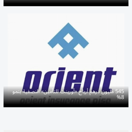
545 مليون درهم أرباح «أورينت للتأمين» النصفية بنمو
8%