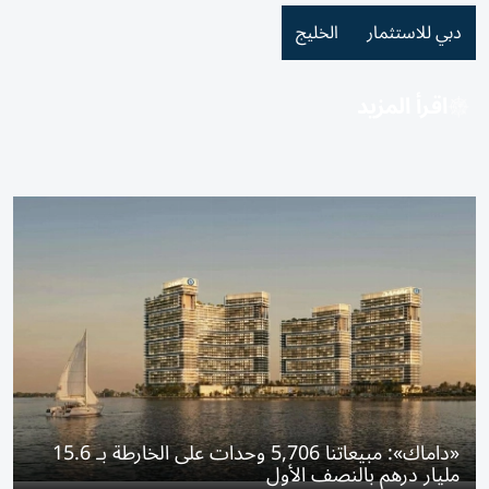
دبي للاستثمار
الخليج
اقرأ المزيد
«داماك»: مبيعاتنا 5,706 وحدات على الخارطة بـ 15.6
مليار درهم بالنصف الأول