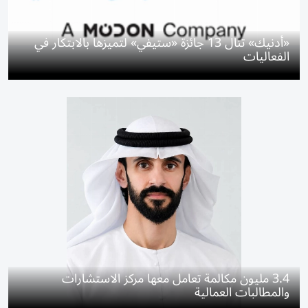
«أدنيك» تنال 13 جائزة «ستيفي» لتميزها بالابتكار في
الفعاليات
3.4 مليون مكالمة تعامل معها مركز الاستشارات
والمطالبات العمالية