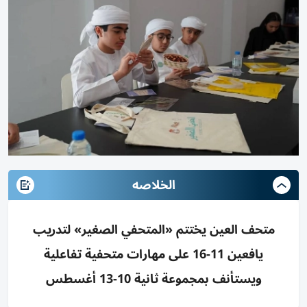
الخلاصه
متحف العين يختتم «المتحفي الصغير» لتدريب
يافعين 11-16 على مهارات متحفية تفاعلية
ويستأنف بمجموعة ثانية 10-13 أغسطس