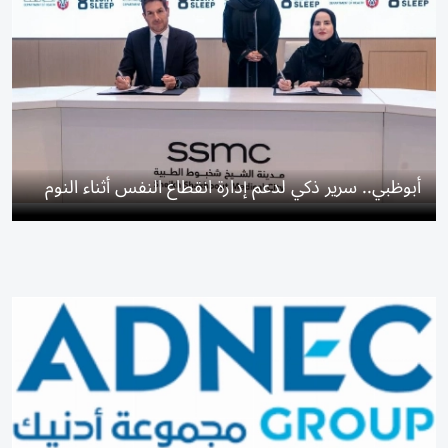
أبوظبي.. سرير ذكي لدعم إدارة انقطاع النفس أثناء النوم