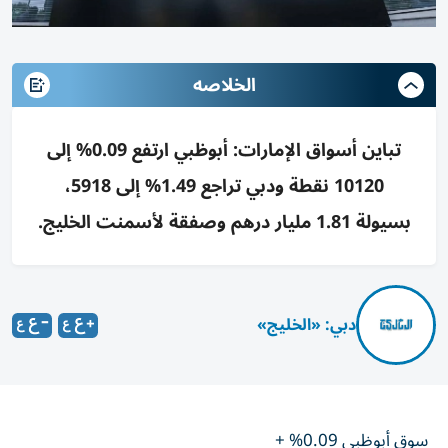
الخلاصه
تباين أسواق الإمارات: أبوظبي ارتفع 0.09% إلى
10120 نقطة ودبي تراجع 1.49% إلى 5918،
بسيولة 1.81 مليار درهم وصفقة لأسمنت الخليج.
دبي: «الخليج»
سوق أبوظبي 0.09% +