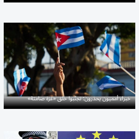
خبراء أمميون يحذرون: تجنّبوا خلق «غزة صامتة»