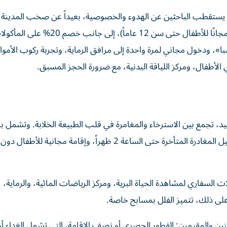
ستقطب الباحثين عن الهدوء والخصوصية، بعيداً عن صخب المدينة
الفطور في مطعم «بيت الحنين»، مع خيار الغداء أو العشاء (مجانًا للأطفال حتى سن 12 عاماً)، إلى جانب خصم 20
على علاجات «سراي سبا»، ودخول مجاني لمرة واحدة إلى مرافق الرماية، وتجربة ركوب الأم
الأطفال، ومركز اللياقة البدنية، مع ضرورة الحجز المسبق.
يد، تجمع بين الاسترخاء والمغامرة في قلب الطبيعة الخلابة. وتشمل با
لسفاري لمشاهدة الحياة البرية، ومركز الرياضات المائية، والرماية،
لى ذلك، تتميز الفلل بمسابح خاصة.
ن والمقيمين: الفطور الحصري أو نصف الإقامة، التي تشمل الغداء أو