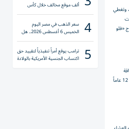
3
ألف موقع مخالف خلال كأس
، وتغطي
العالم 2026
% على المأكولات
4
سعر الذهب في مصر اليوم
واج «فلو
الخميس 6 أغسطس 2026.. هل
تنوي الشراء؟
5
ترامب يوقع أمراً تنفيذياً لتقييد حق
اكتساب الجنسية الأمريكية بالولادة
قة
«اكتشاف الجزيرة» في منتجع أنانتارا فلل اليم الفطور، وتسجيل المغادرة المتأخرة حتى الساعة 2 ظهراً، وإقامة مجانية للأطفال دون 12 عاماً
 العشاء