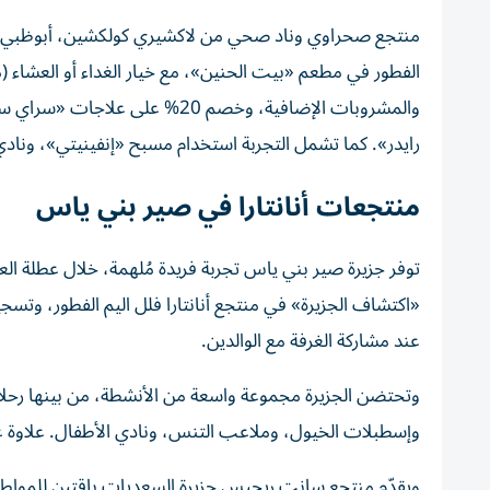
منتجع صحراوي وناد صحي من لاكشيري كولكشين، أبوظبي ي
والمشروبات الإضافية، وخصم 20% 
رايدر». كما تشمل التجربة استخدام مسبح «إنفينيتي»، ونادي 
منتجعات أنانتارا في صير بني ياس
توفر جزيرة صير بني ياس تجربة فريدة مُلهمة، خلال عطلة الع
عند مشاركة الغرفة مع الوالدين.
وتحتضن الجزيرة مجموعة واسعة من الأنشطة، من بينها رحلات ا
وإسطبلات الخيول، وملاعب التنس، ونادي الأطفال. علاوة ع
ويقدّم منتجع سانت ريجيس جزيرة السعديات باقتين للمواطني