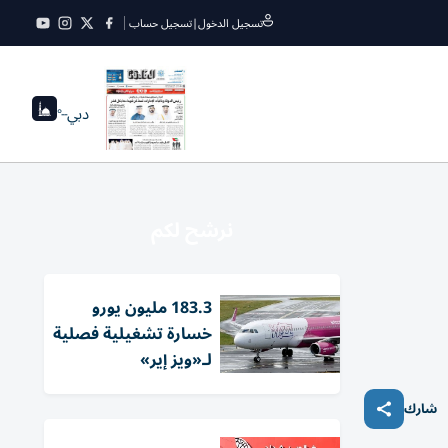
تسجيل الدخول
|
تسجيل حساب
دبي
--°
نرشح لكم
183.3 مليون يورو
خسارة تشغيلية فصلية
لـ«ويز إير»
شارك