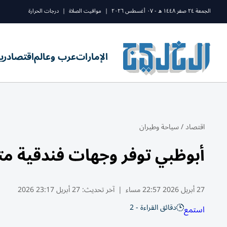
الجمعة ٢٤ صفر ١٤٤٨ ه - ٠٧ أغسطس ٢٠٢٦
|
مواقيت الصلاة
|
درجات الحرارة
الإمارات
عرب وعالم
اقتصاد
ري
اقتصاد
/
سياحة وطيران
أبوظبي توفر وجهات فندقية مت
27 أبريل 2026 22:57 مساء
|
آخر تحديث:
27 أبريل 23:17 2026
دقائق القراءة - 2
استمع