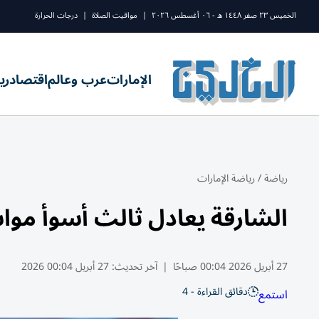
الخميس ٢٣ صفر ١٤٤٨ ه - ٠٦ أغسطس ٢٠٢٦
|
مواقيت الصلاة
|
درجات الحرارة
الإمارات
عرب وعالم
اقتصاد
ري
رياضة
/
رياضة الإمارات
الشارقة يعادل ثالث أسوأ موا
27 أبريل 2026 00:04 صباحًا
|
آخر تحديث:
27 أبريل 00:04 2026
دقائق القراءة - 4
استمع