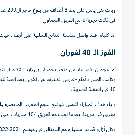
وبات ب
في ثالث تجربة له مع الفريق السماوي.
أما كلباء، فقد واصل سلسلة النتائج السلبية على أرضه، حيث لم يعرف حلاوة الفوز سوى 7 م
الفوز الـ 40 لغوران
أما عجمان، فقد عاد من ملعب حمدان بن زايد بالانتصار الث
وكانت المباراة أمام «فارس الظفرة» هي الأولى بعد المئة للف
40 في الحقبة الصربية.
مغربي في دورينا، بعدما لعب مع الفريق 104 مباريات حتى الآن في المسابقة.