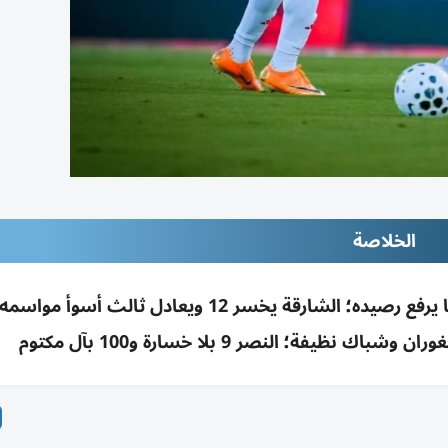
الخلاصة
الجولة 23: الوصل يعزز نتائجه وزعبيل وفابيو ليما يرفع رصيده؛ الشارقة يخسر 12 ويعادل ثالث 