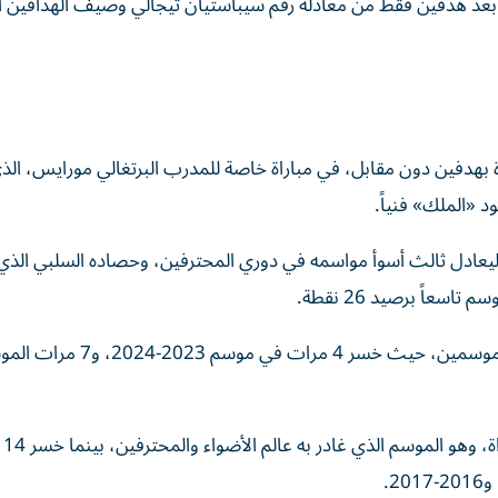
182 هدفاً، بعدما بات على بعد هدفين فقط من معادلة رقم سيباستيان تيجالي وصيف الهدافين
دة بهدفين دون مقابل، في مباراة خاصة للمدرب البرتغالي مورايس، الذي
ود «الملك» فنياً.
مرارة الخسارة للمرة ال12 هذا الموسم، ليعادل ثالث أسوأ مواسمه في دوري المحترفين، وحصاده السلبي 
ويعد الرقم ال 12 للخسارة، أكبر مما تلقاه من هزائم في آخر موسمين، حيث خسر 4 مرات في موسم
وكان موس