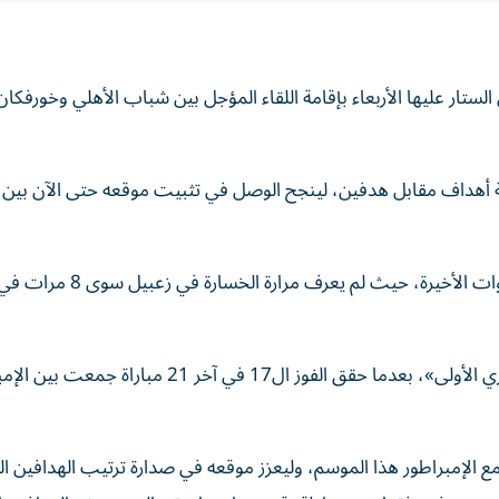
تي يسدل الستار عليها الأربعاء بإقامة اللقاء المؤجل بين شباب الأهلي وخورفكا
 أهداف مقابل هدفين، لينجح الوصل في تثبيت موقعه حتى الآن بين 
عزز الفريق الأصفر التفوق على المنافسين القادمين من «دوري الأولى»، بعدما حقق الفوز ال17 في آخر 21 م
 مع الإمبراطور هذا الموسم، وليعزز موقعه في صدارة ترتيب الهدافين ال