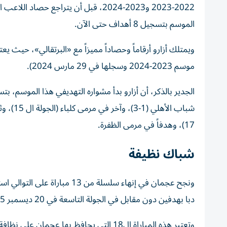
الموسم بتسجيل 8 أهداف حتى الآن.
ويمتلك أزارو أرقاماً وحصاداً مميزاً مع «البرتقالي»، حيث
موسم 2023-2024 وسجلها في 29 مارس 2024).
17)، وهدفاً في مرمى الظفرة.
شباك نظيفة
ونجح عجمان في إنهاء سلسلة من 
دبا بهدفين دون مقابل في الجولة التاسعة في 20 ديسمبر 2025.
وتعتبر هذه المباراة ال18 التي يحافظ بها عجمان على نظافة شباكه في آخر 80 مباراة لعبها خارج ملعبه.