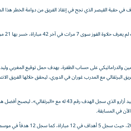
ني ياس على بعد 8 أهداف من بلوغ حاجز ال200 هدف في حقبة القيصر الذي نجح في إنقاذ الفريق من دوامة الخطر هذ
رات في آخر 42 مباراة، خسر بها 21 مرة.
مين والدراماتيكي على حساب الظفرة، بهدف حمل توقيع المغربي وليد أ
ريق البرتقالي مع المدرب غوران في الدوري، ليحقق خلالها الفريق الانت
وجاء هدف المباراة الثمين بتوقيع النجم المغربي المخضرم وليد أزارو الذي سجل الهدف رقم 43 له مع «البرتقالي»، لي
وكان أزارو قد بدأ مشواره مع البرتقالي في موسم 2021-2022، حيث سجل 5 أهداف في 12 مباراة، كما سجل 12