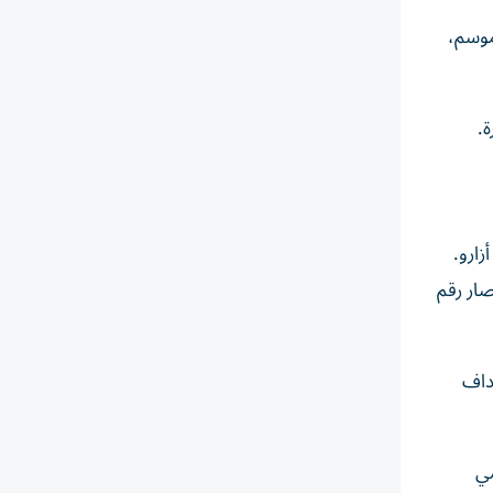
ا الموسم،
زارو.
صار رقم
صبح أفضل هداف
 هدفاً في موسمي