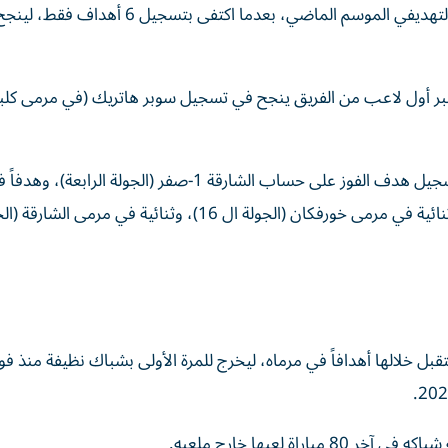
2022-2023 و2023-2024، قبل أن يتراجع حصاد اللاعب التهديفي الموسم الماضي، بعدما اكتفى بتسجيل
 يعتبر أول لاعب من الفريق ينجح في تسجيل سوبر هاتريك (في مرمى كلبا
الجدير بالذكر، أن أزارو بدأ مشواره التهديفي هذا الموسم، بتسجيل هدف الفوز على حساب الشارقة 1-صفر (الج
شباب الأهلي (1-3)، وآخر في مرمى كلباء (الجولة ال 15)، وثنائية في مرمى خورفكان (الجولة ال 16)، وثنائية في
13 مباراة على التوالي استقبل خلالها أهدافاً في مرماه، ليخرج للمرة الأولى بشباك نظيفة منذ 