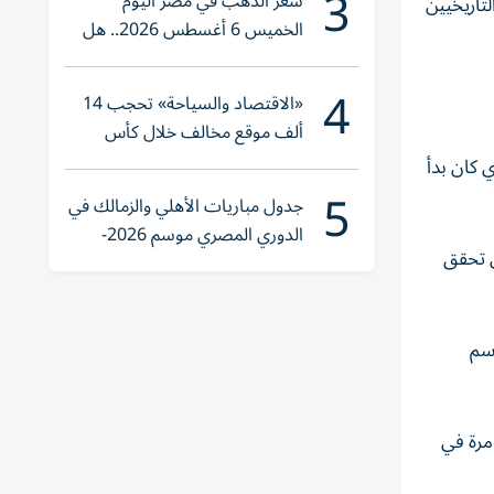
3
سعر الذهب في مصر اليوم
 التاريخيين
الخميس 6 أغسطس 2026.. هل
تنوي الشراء؟
4
«الاقتصاد والسياحة» تحجب 14
ألف موقع مخالف خلال كأس
العالم 2026
 كان بدأ
5
جدول مباريات الأهلي والزمالك في
الدوري المصري موسم 2026-
الذي تحقق
2027
 2023-2024، و7 مرات الموسم
م 2011-2012، شهد خسارة الشارقة في 15 مباراة، وهو الموسم الذي غادر به عالم الأضواء والمحترفين، بينما خسر 14 مرة في