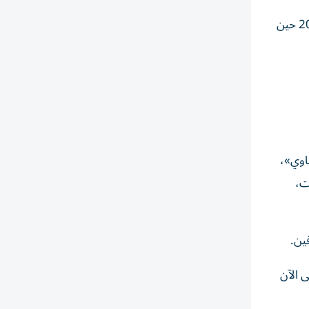
وخسر الشارقة في موسم 2017-2018,9 مرات في 22 جولة، بينما كان السجل الأفضل بالخسارة مرة واحدة في موسم 2018-2019 حين
اوي»،
اريات بين الفريقين في كلباء (فاز بني ياس 5 مرات،
تى الآن