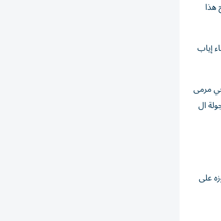
 6 أهداف فقط، لينجح هذا
ء إياب
ولة الرابعة)، وهدفاً في مرمى
 مرمى الشارقة (الجولة ال
فوزه على