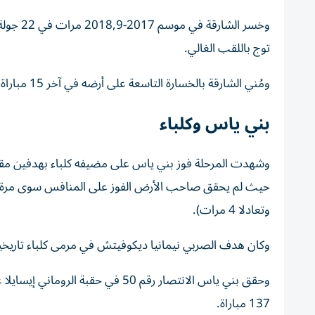
توج باللقب الغالي.
ومُني الشارقة بالخسارة التاسعة على أرضه في آخر 15 مباراة، لم يعرف خلالها الملك طعم التعادل (فاز 6- خسر 9).
بني ياس وكلباء
وشهدت المرحلة فوز بني ياس على مضيفه كلباء بهدفين مقاب
وتعادلا 4 مرات).
وكان هدف الصربي نيمانيا ديكوفيتش في مرمى كلباء تاريخياً، حيث حمل الرقم 600 للفريق السما
وحقق بني ياس الانتصار رقم 50 في 
137 مباراة.