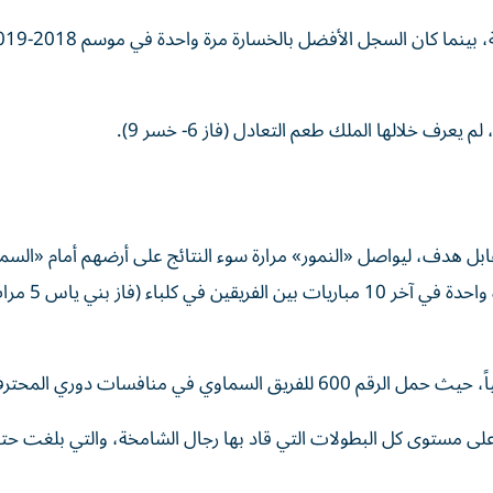
ل هدف، ليواصل «النمور» مرارة سوء النتائج على أرضهم أمام «السم
حيث لم يحقق صاحب الأرض الفوز على المنافس سوى مرة واحدة في آخر 10 مب
وي في منافسات دوري المحترفين.
حقبة الروماني إيسايلا على مستوى كل البطولات التي قاد بها رجال الشامخة، والتي بلغت ح