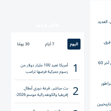
ن، العديد
الأكثر قراءة
فرق
اليوم
7 أيام
30 يومًا
1
وتمكن الوصل من تعزيز رصيده الإيجابي على أرضه في السنوات الأخيرة، حيث لم يعرف مرارة الخسارة في زعبيل سوى 8 مرات في آخر 60
أمريكا تعيد 100 مليار دولار من
رسوم جمركية فرضها ترامب
باراة جمعت بين الإمبراطور
2
بث مباشر.. قرعة دوري أبطال
إفريقيا والكونفدرالية موسم 2026-
2027
تاريخيين