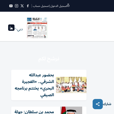
تسجيل الدخول
|
تسجيل حساب
دبي
--°
نرشح لكم
بحضور عبدالله
الشرقي.. «الفجيرة
البحري» يختتم برنامجه
الصيفي
شارك
محمد بن سلطان: جولة