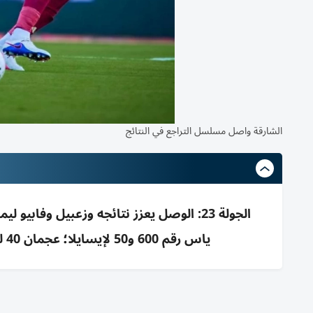
الشارقة واصل مسلسل التراجع في النتائج
ياس رقم 600 و50 لإيسايلا؛ عجمان 40 لغوران وشباك نظيفة؛ النصر 9 بلا خسارة و100 بآل مكتوم