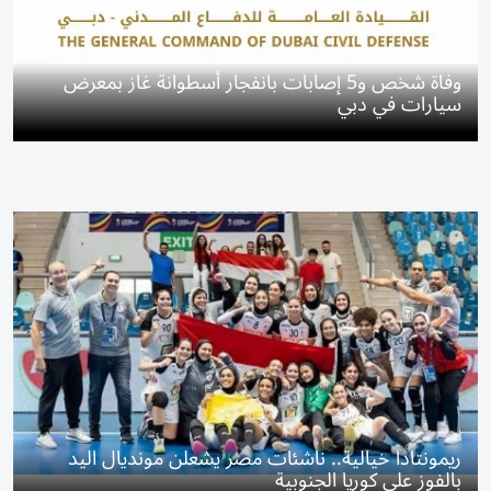
وفاة شخص و5 إصابات بانفجار أسطوانة غاز بمعرض
سيارات في دبي
ريمونتادا خيالية.. ناشئات مصر يشعلن مونديال اليد
بالفوز على كوريا الجنوبية