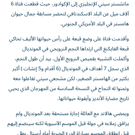
مانشستر سيتي الإنجليزي إلى الإكوادور، حيث قطعت فتاة 6
آلاف ميل عن البلد الاسكندنافي لتحضر مسابقة جمال حيوان
هامستر في البلد الأمريكي الجنوبي.
وأقدمت فتاة على وضع قبعة على رأس حيوانها الأليف تحاكي
قبعة الفايكنغ التي ارتداها النجم النرويجي في المونديال
وأكملت التشبيه بقميص النرويج الأول، بيد أن طول النجم،
الذي سجل 7 أهداف في المونديال (6 أقدام و5 إنشات ) أكبر
بكثير من الهامستر الصغير، لكن مشجعي سيتي تفاعلوا معه
وتمنوا له النجاح في النسخة السادسة من المهرجان الذي يحيي
تاريخ حضارة الأنديز وأيقونة حيواناتها.
ويمضي هالاند مع العائلة إجازة مستحقة بعد المونديال ولم
يرافق زملاءه في جولة قبل الموسم الآسيوية لكنه سينضم إليهم
قبل انطلاق الموسم بمباراة الدرع الخيرية أمام أرسنال بطل