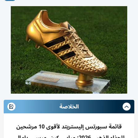
الخلاصة
قائمة سبورتس إليستريتد لأقوى 10 مرشحين
للحذاء الذهبي 2026: مبابي، كين، ميسي، يامال،