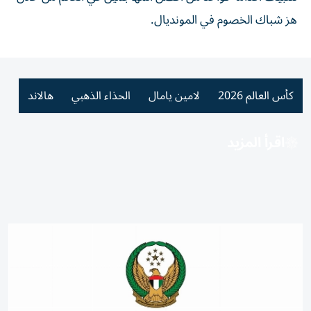
هز شباك الخصوم في المونديال.
كأس العالم 2026
لامين يامال
الحذاء الذهبي
هالاند
اقرأ المزيد