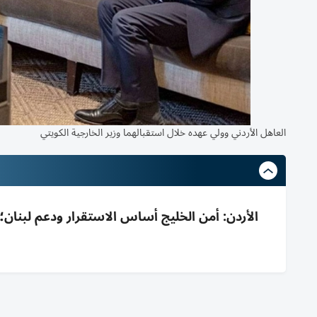
العاهل الأردني وولي عهده خلال استقبالهما وزير الخارجية الكويتي
الأردن: أمن الخليج أساس الاستقرار ودعم لبنان؛