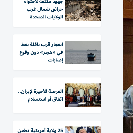
جهود مكثفة لاحتواء
حرائق شمال غرب
الولايات المتحدة
انفجار قرب ناقلة نفط
في «هرمز» دون وقوع
إصابات
الفرصة الأخيرة لإيران..
اتفاق أو استسلام
25 ولاية أمريكية تطعن