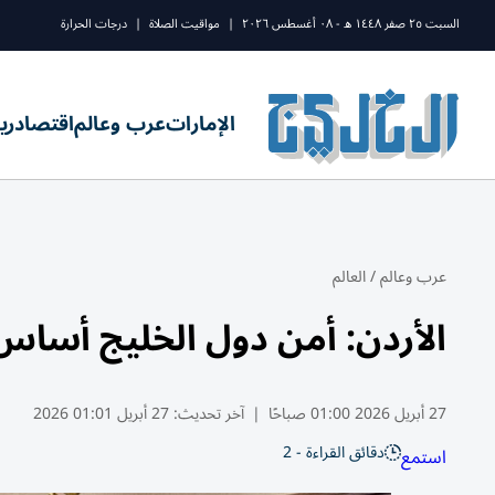
السبت ٢٥ صفر ١٤٤٨ ه - ٠٨ أغسطس ٢٠٢٦
|
مواقيت الصلاة
|
درجات الحرارة
الإمارات
عرب وعالم
اقتصاد
ري
عرب وعالم
/
العالم
الأردن: أمن دول الخليج أساس 
27 أبريل 2026 01:00 صباحًا
|
آخر تحديث:
27 أبريل 01:01 2026
دقائق القراءة - 2
استمع