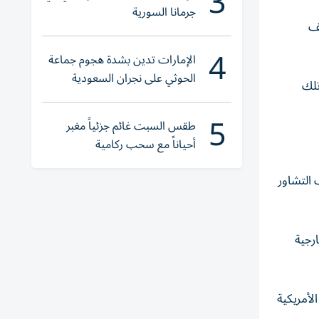
3
جرمانا السورية
لف
4
الإمارات تدين بشدة هجوم جماعة
الحوثي على نجران السعودية
تلك
5
طقس السبت غائم جزئياً مغبر
أحياناً مع سحب ركامية
 التشاور
رجية
لأمريكية