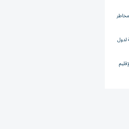
 مخاطر
 لدول
قليم