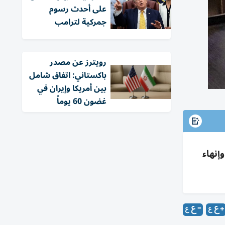
على أحدث رسوم
جمركية لترامب
‏رويترز عن مصدر
باكستاني: اتفاق شامل
بين أمريكا وإيران في
غضون 60 يوماً
إنهاء