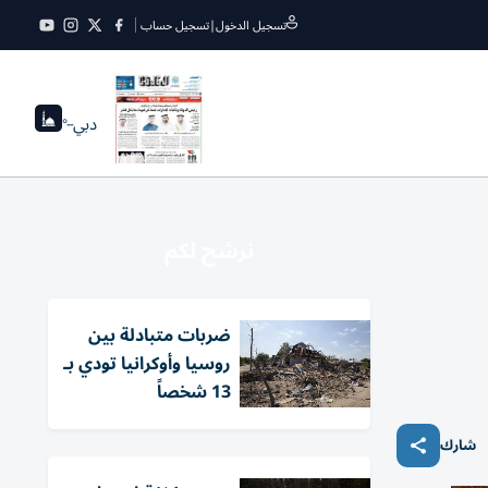
تسجيل الدخول
|
تسجيل حساب
دبي
--°
نرشح لكم
ضربات متبادلة بين
روسيا وأوكرانيا تودي بـ
13 شخصاً
شارك