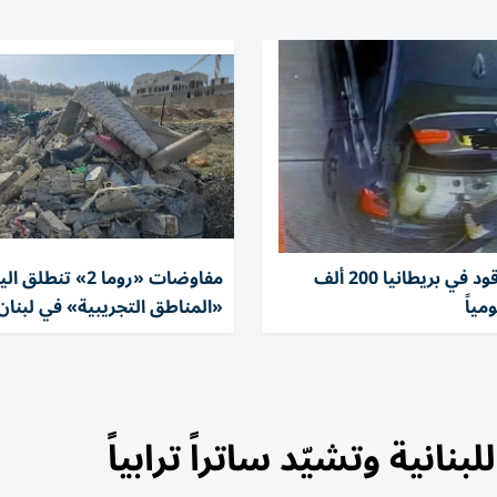
سرقات الوقود في بريطانيا 200 ألف
مفاوضات «روما 2» تن
مياً
«المناطق التجريبية» في لبنان
انية وتشيّد ساتراً ترابياً