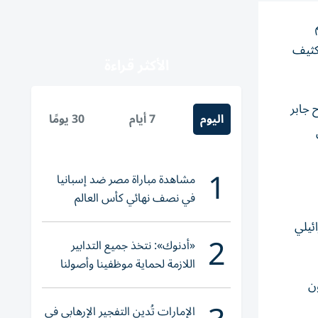
تكثيف
الأكثر قراءة
 جابر
اليوم
7 أيام
30 يومًا
1
مشاهدة مباراة مصر ضد إسبانيا
في نصف نهائي كأس العالم
لناشئات اليد 2026
ئيلي
2
«أدنوك»: نتخذ جميع التدابير
اللازمة لحماية موظفينا وأصولنا
وعملياتنا
ون
الإمارات تُدين التفجير الإرهابي في