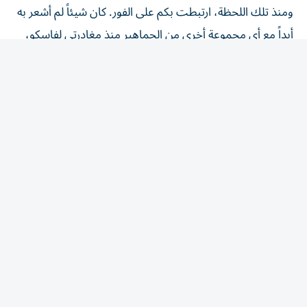
أبداً مع أي مجموعة أخرى من الجماهير منذ مغادرتي لفاسكو،
النادي الذي طورني كلاعب».
خوان بيزيرا: لا أريد فضح الزمالك
تابع اللاعب: «الرحلة لم تكن سهلة، حدثت أشياء كثيرة لن
أكشف عنها، على الأقل ليس في هذه اللحظة، لأنني لا أريد
فضح النادي أو الأشخاص الذين يعملون هناك، ولكن بسببكم
بقيت قوياً بل ورفضت عروضاً مهمة في نهاية العام الماضي،
لم أكن أريد حتى سماعها، كنت أعلم أنني لا أستطيع مغادرة
النادي في تلك اللحظة وخذلان توقعاتكم».
وقال الجناح البرازيلي: «كنت بحاجة إلى إكمال مهمتي، والتي
كانت مساعدة النادي على الفوز بالدوري بعد أربع سنوات، ولقد