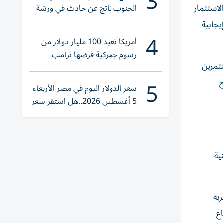
3
لاستثمار
الجنوب ناتج عن حادث في ورشة
ولا إصابات
يجابية
4
أمريكا تعيد 100 مليار دولار من
رسوم جمركية فرضها ترامب
ثمرين
5
ح
سعر الدولار اليوم في مصر الأربعاء
5 أغسطس 2026..هل استقر سعر
صرف الجنيه؟
ية
بة
ع