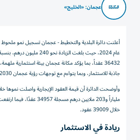
عجمان: «الخليج»
36432 عقداً، بما يؤكد مكانة عجمان بيئة استثمارية م
جاذبة للاستثمار، وبما يتواءم مع توجهات رؤية عجمان 2030 لخلق بيئة أعمال تنافسية ومناخ استثماري يدفع عجلة النمو الاقتصادي.
خلال 39009 عقود.
ريادة في الاستثمار