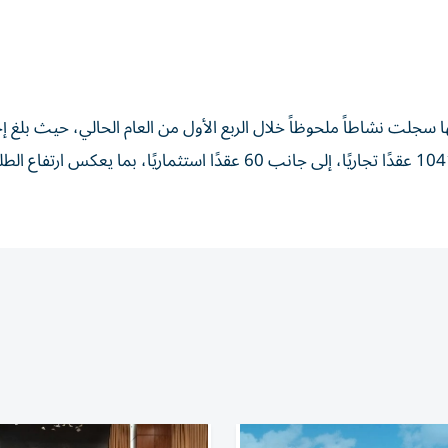
 سجلت نشاطاً ملحوظاً خلال الربع الأول من العام الحالي، حيث بلغ إ
العقود 36432 عقدًا، توزعت على 25957 عقدًا سكنيًا، و10415 عقدًا تجاريًا، إلى جانب 60 عقدًا استثماريًا، بما 