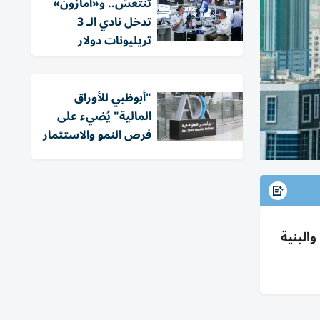
تنتعش.. و«أمازون»
تدخل نادي الـ 3
تريليونات دولار
"أبوظبي للأوراق
المالية" يُضيء على
فرص النمو والاستثمار
سين الخدمات والبنية