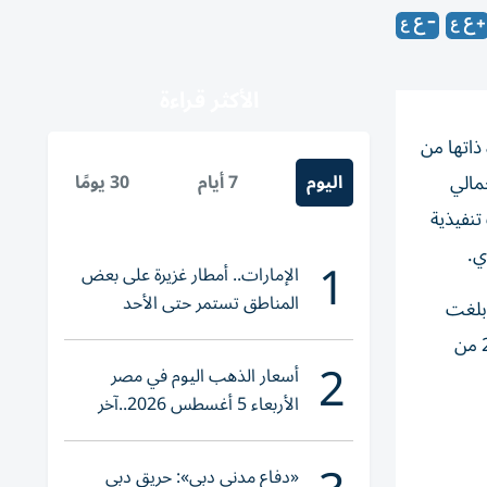
الأكثر قراءة
 خلال الربع الأول من عام 2026 مقارنة بالفترة ذاتها من
اليوم
7 أيام
30 يومًا
يار و442 مليون درهم، بإجمالي
تنفيذية
1
الإمارات.. أمطار غزيرة على بعض
المناطق تستمر حتى الأحد
ول من عام 2026، مقارنةً بالفترة ذاتها من عام 2024 حيث بلغت
ملياراً و203 ملايين درهم مسجلة 34957 عقدًا، فيما ارتفعت القيمة إلى نحو مليار و355 مليون درهم في الربع الأول من عام 2025 من
2
أسعار الذهب اليوم في مصر
الأربعاء 5 أغسطس 2026..آخر
تحديث لعيار 21
«دفاع مدني دبي»: حريق دبي