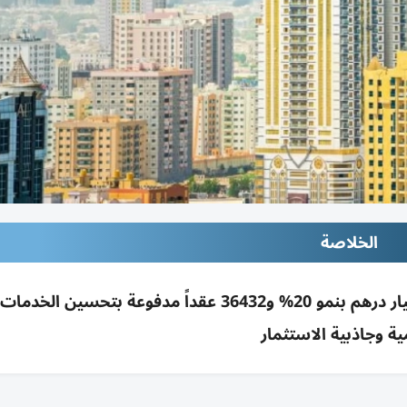
الخلاصة
عجمان: عقود إيجار الربع الأول 2026 تبلغ 1.442 مليار درهم بنمو 20% و36432 عقداً مدفوعة بتح
ية وجاذبية الاستثمار