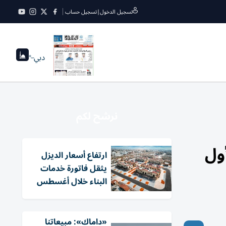
تسجيل الدخول
|
تسجيل حساب
دبي
--°
نرشح لكم
أول
ارتفاع أسعار الديزل
يثقل فاتورة خدمات
البناء خلال أغسطس
«داماك»: مبيعاتنا