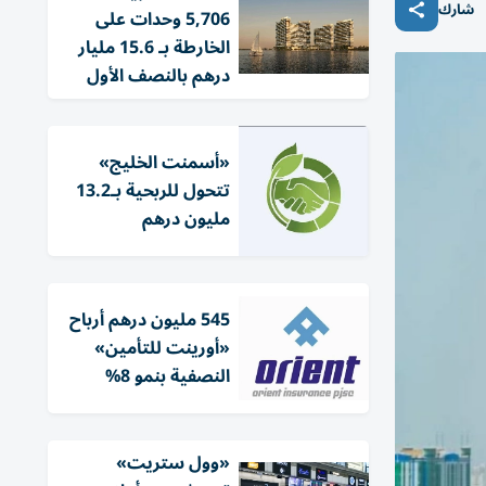
شارك
5,706 وحدات على
الخارطة بـ 15.6 مليار
درهم بالنصف الأول
«أسمنت الخليج»
تتحول للربحية بـ13.2
مليون درهم
545 مليون درهم أرباح
«أورينت للتأمين»
النصفية بنمو 8%
«وول ستريت»