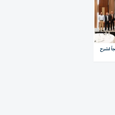
اً لشرح