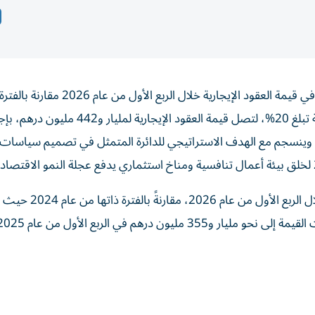
أعلنت دائرة البلدية والتخطيط - عجمان تسجيل نمو ملحوظ في قيمة العقود الإيجارية
عام 2024، حيث بلغت الزيادة نحو 240 مليون درهم، بنسبة تبلغ 20%، لتصل قيمة العقود الإيجارية لمل
لهمة، وينسجم مع الهدف الاستراتيجي للدائرة المتمثل في تصميم سياسات 
وأوضحت الدائرة أن قيمة العقود الإيجارية واصلت نموها خلال الربع الأ