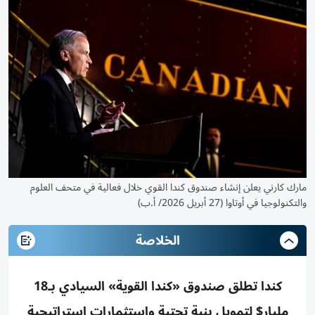
مارك كارني يعلن إنشاء صندوق كندا القوي خلال فعالية في متحف العلوم
والتكنولوجيا في أوتاوا (27 أبريل 2026/ أ.ب)
الخلاصة
كندا تطلق صندوق «كندا القوية» السيادي بـ18
مليار$ لتمويل بنية تحتية واستثمارات استراتيجية