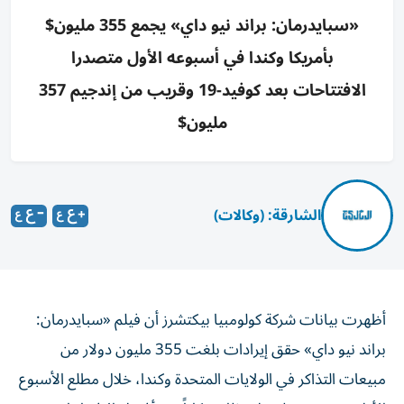
«سبايدرمان: براند نيو داي» يجمع 355 مليون$
بأمريكا وكندا في أسبوعه الأول متصدرا
الافتتاحات بعد كوفيد-19 وقريب من إندجيم 357
مليون$
الشارقة: (وكالات)
أظهرت بيانات شركة كولومبيا بيكتشرز أن فيلم «سبايدرمان:
براند نيو داي» حقق إيرادات بلغت 355 ‌مليون دولار من
مبيعات التذاكر في الولايات المتحدة وكندا، ​خلال ⁠مطلع الأسبوع
الأول من عرضه، ليحتل ‌بذلك مكاناً بين أفضل ‌الافتتاحات