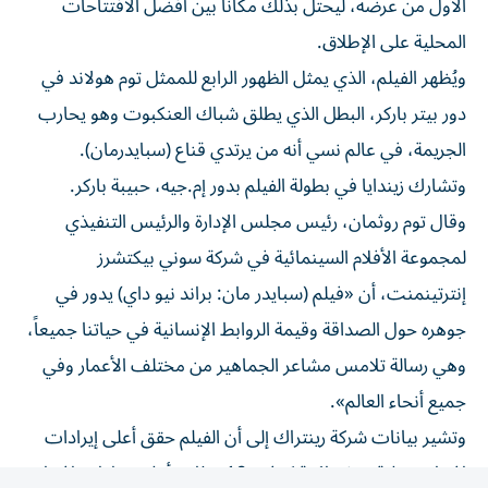
المحلية على الإطلاق.
ويُظهر الفيلم، الذي يمثل الظهور الرابع للممثل توم هولاند في
دور بيتر باركر، البطل ‌الذي يطلق شباك العنكبوت وهو يحارب
الجريمة، في عالم نسي ⁠أنه من يرتدي قناع (سبايدرمان).
وتشارك زيندايا في بطولة الفيلم بدور إم.جيه، حبيبة باركر.
وقال توم روثمان، رئيس مجلس الإدارة والرئيس التنفيذي
لمجموعة الأفلام السينمائية في شركة سوني بيكتشرز
إنترتينمنت، أن «فيلم (سبايدر مان: براند نيو داي) يدور في
جوهره ​حول الصداقة وقيمة الروابط الإنسانية في حياتنا جميعاً،
وهي ‌رسالة تلامس مشاعر الجماهير من مختلف الأعمار وفي
جميع أنحاء العالم».
وتشير بيانات شركة رينتراك إلى أن الفيلم ⁠حقق أعلى إيرادات
افتتاح محلية منذ جائحة كوفيد-19، وثاني أعلى إيرادات افتتاح