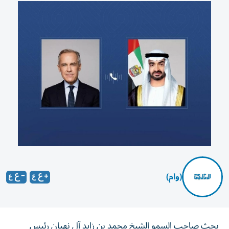
(وام)
بحث صاحب السمو الشيخ محمد بن زايد آل نهيان رئيس