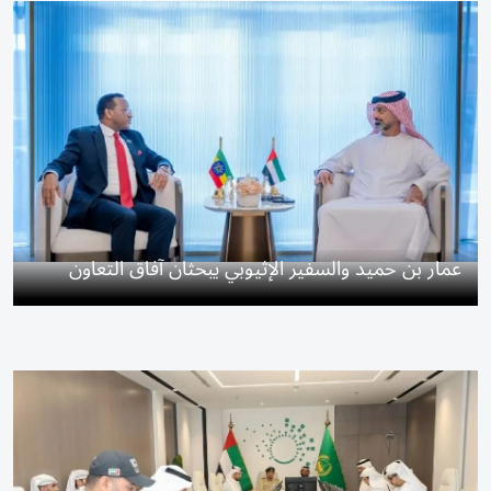
عمار بن حميد والسفير الإثيوبي يبحثان آفاق التعاون