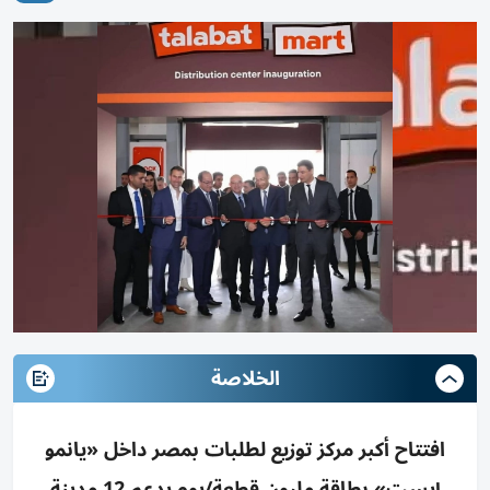
الخلاصة
افتتاح أكبر مركز توزيع لطلبات بمصر داخل «يانمو
إيست» بطاقة مليون قطعة/يوم يدعم 12 مدينة