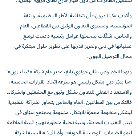
لتشغيل الطائرات من دون طيار خارج نطاق الرؤية البصرية.
وأكدت «كيتا درون» أن شفافية الأطر التنظيمية، والثقة
المؤسسية، ومستوى التعاون الوثيق بين القطاعين، العام
والخاص، شكّلت بمجملها عوامل رئيسية دعمت توسع
عملياتها في دبي وتعزيز قدرتها على تطوير حلول مبتكرة في
مجال التوصيل الجوي.
وبهذا الخصوص، قال جونوي يانغ، مدير عام شركة «كيتا درون»:
«ما يميّز دبي بشكل رئيسي هو سرعة اتخاذ القرارات الحاسمة،
والاستعداد الفعلي للتعاون بشكل وثيق مع المشغلين والشركاء.
فالتكامل بين القطاعين، العام والخاص يتجاوز الشراكة التقليدية
ليشكل منظومة محفزة للابتكار، مدعومة بمجتمع سبّاق في
تبني التقنيات الحديثة، وبنية تحتية متطورة تهيئ البيئة الملائمة
لنمو الخدمات اللوجستية الجوية». وأضاف: «بالنسبة لشركة