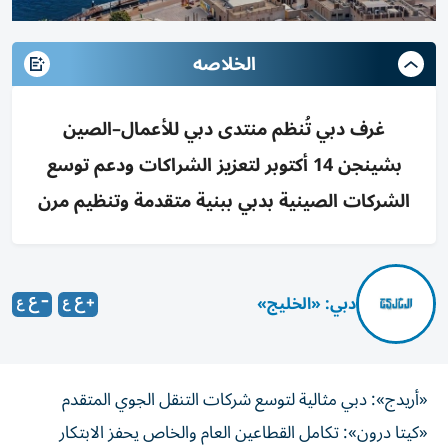
الخلاصه
غرف دبي تُنظم منتدى دبي للأعمال–الصين
بشينجن 14 أكتوبر لتعزيز الشراكات ودعم توسع
الشركات الصينية بدبي ببنية متقدمة وتنظيم مرن
دبي: «الخليج»
«أريدج»: دبي مثالية لتوسع شركات التنقل الجوي المتقدم
«كيتا درون»: تكامل القطاعين العام والخاص يحفز الابتكار