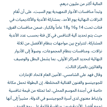
المالية أكثر من مليون درهم.
وتبدأ منافسات الأدوار التمهيدية يوم السبت، على أن تُقام
النزالات النهائية يوم الأحد، بمشاركة الأندية والأكاديميات في
فئات تحت 14 و16 و18 عاماً والكبار، ضمن منافسات الفرق،
حيث يتم تحديد آلية التنافس في كل فئة بحسب عدد الأندية
المشاركة، لتتراوح بين مواجهات بنظام الأفضل من ثلاثة
نزالات، ومنافسات بنظام المجموعات، وصولاً إلى الأدوار
النهائية لتحديد المراكز الأولى، بما يشمل البطل والوصيف
والفائزين بالمركز الثالث.
وقال فهد علي الشامسي، الأمين العام لاتحاد الإمارات
للجوجيتسو والفنون القتالية المختلطة، إن البطولة تحمل مكانة
خاصة في أجندة الموسم المحلي، لما تمثله من قيمة تنافسية
وارتباط معنوي لدى أسرة الجوجيتسو في الدولة، مشيراً إلى أنها
تجمع أفضل الأندية ضمن منافسة قائمة على روح الفريق،