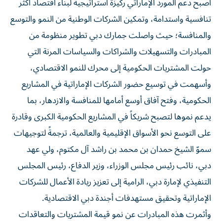
أصبح دعم المورد الإماراتي ركيزة استراتيجية لبناء اقتصاد أكثر
تنافسية واستدامة، وتمكين الشركات الوطنية من النمو والتوسع
والمنافسة؛ حيث واصلت جمارك دبي تطوير منظومة من
المبادرات والتسهيلات والشراكات والسياسات المرنة التي
حولت المشتريات الحكومية إلى محرك للنمو الاقتصادي،
وأسهمت في توسيع حضور الشركات الإماراتية في المشاريع
الحكومية، وفتح آفاق أوسع أمامها للمنافسة والازدهار، بما
يدعم نموها لتصبح شريكاً في المشاريع الحكومية الكبرى وقادرة
على التوسع نحو الأسواق الإقليمية والعالمية، ترجمةً لتوجيهات
سموّ الشيخ حمدان بن محمد بن راشد آل مكتوم، ولي عهد
دبي، نائب رئيس مجلس الوزراء، وزير الدفاع، رئيس المجلس
التنفيذي لإمارة دبي، الرامية إلى تعزيز ريادة الأعمال للشركات
الإماراتية وتحقيق مستهدفات أجندة دبي الاقتصادية.
وأثمرت هذه المبادرات عن نمو قيمة المشتريات والتعاقدات